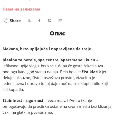
Нема на залихама
Share
Опис
Mekana, brzo upijajuća i napravljena da traje
Idealna za hotele, spa centre, apartmane i kuću –
efikasno upija vlagu, brzo se suši pa će goste čekati suva
podloga kada god stanju na nju. Bela boja je
čist klasik
jer
deluje luksuzno, čisto i osvežava prostor, vizuelno je
jednostavna i upravo to joj daje moć da se uklopi u bilo koji
stil kupatila.
Stabilnost i sigurnost –
veća masa i čvrsto tkanje
omogućavaju da prostirka ostane na svom mestu bez klizanja,
čak i na glatkim površinama.