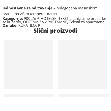
Jednostavna za održavanje –
prilagođena mašinskom
pranju na višim temperaturama.
Kategorije:
900g/m²
,
HOTELSKI TEKSTIL
,
Luksuzne prostirke
za kupatilo
,
OPREMA ZA APARTMANE
,
Tekstil za apartmane
Oznake:
KUPATILO
,
PT
Slični proizvodi
Dostupno na upit
Na lageru
Hotelski peškir, HPVB70x140
Hotelski peškir HP400/70×140