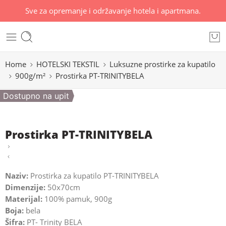
Sve za opremanje i održavanje hotela i apartmana.
Home
HOTELSKI TEKSTIL
Luksuzne prostirke za kupatilo
900g/m²
Prostirka PT-TRINITYBELA
Dostupno na upit
Prostirka PT-TRINITYBELA
Naziv:
Prostirka za kupatilo PT-TRINITYBELA
Dimenzije:
50x70cm
Materijal:
100% pamuk, 900g
Boja:
bela
Šifra:
PT- Trinity BELA