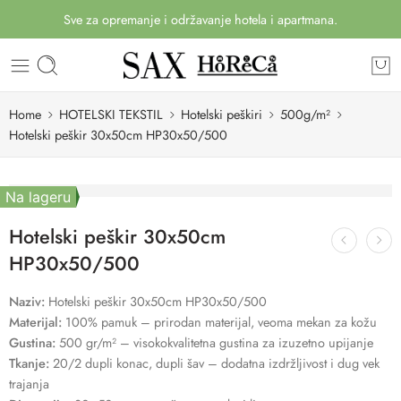
Sve za opremanje i održavanje hotela i apartmana.
Home
HOTELSKI TEKSTIL
Hotelski peškiri
500g/m²
Hotelski peškir 30x50cm HP30x50/500
Na lageru
Hotelski peškir 30x50cm
HP30x50/500
Naziv:
Hotelski peškir 30x50cm HP30x50/500
Materijal:
100% pamuk – prirodan materijal, veoma mekan za kožu
Gustina:
500 gr/m² – visokokvalitetna gustina za izuzetno upijanje
Tkanje:
20/2 dupli konac, dupli šav – dodatna izdržljivost i dug vek
trajanja