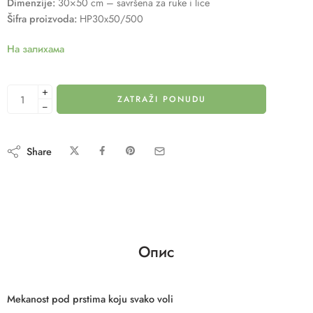
Dimenzije:
30×50 cm – savršena za ruke i lice
Šifra proizvoda:
HP30x50/500
На залихама
+
ZATRAŽI PONUDU
−
Share
Опис
Mekanost pod prstima koju svako voli