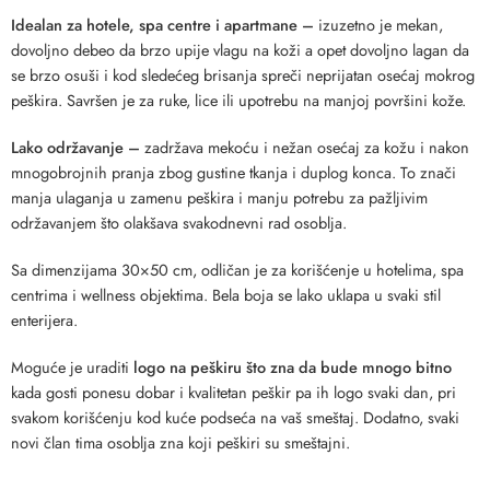
Idealan za hotele, spa centre i apartmane –
izuzetno je mekan,
dovoljno debeo da brzo upije vlagu na koži a opet dovoljno lagan da
se brzo osuši i kod sledećeg brisanja spreči neprijatan osećaj mokrog
peškira. Savršen je za ruke, lice ili upotrebu na manjoj površini kože.
Lako održavanje –
zadržava mekoću i nežan osećaj za kožu i nakon
mnogobrojnih pranja zbog gustine tkanja i duplog konca. To znači
manja ulaganja u zamenu peškira i manju potrebu za pažljivim
održavanjem što olakšava svakodnevni rad osoblja.
Sa dimenzijama 30×50 cm, odličan je za korišćenje u hotelima, spa
centrima i wellness objektima. Bela boja se lako uklapa u svaki stil
enterijera.
Moguće je uraditi
logo na peškiru
što zna da bude mnogo bitno
kada gosti ponesu dobar i kvalitetan peškir pa ih logo svaki dan, pri
svakom korišćenju kod kuće podseća na vaš smeštaj. Dodatno, svaki
novi član tima osoblja zna koji peškiri su smeštajni.