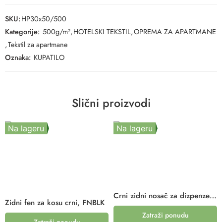
SKU:
HP30x50/500
Kategorije:
500g/m²
,
HOTELSKI TEKSTIL
,
OPREMA ZA APARTMANE
,
Tekstil za apartmane
Oznaka:
KUPATILO
Slični proizvodi
Na lageru
Na lageru
Crni zidni nosač za dizpenzer 3030
Zidni fen za kosu crni, FNBLK
Zatraži ponudu