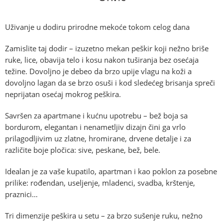
Uživanje u dodiru prirodne mekoće tokom celog dana
Zamislite taj dodir –
izuzetno mekan peškir koji nežno briše
ruke, lice, obavija telo i kosu nakon tuširanja bez osećaja
težine. Dovoljno je debeo da brzo upije vlagu na koži a
dovoljno lagan da se brzo osuši i kod sledećeg brisanja spreči
neprijatan osećaj mokrog peškira.
Savršen za apartmane i kućnu upotrebu –
bež boja sa
bordurom, elegantan i nenametljiv dizajn čini ga vrlo
prilagodljivim uz zlatne, hromirane, drvene detalje i za
različite boje pločica: sive, peskane, bež, bele.
Idealan je za
vaše kupatilo, apartman
i kao poklon
za posebne
prilike
: rođendan, useljenje, mladenci, svadba, krštenje,
praznici…
Tri dimenzije peškira u setu –
za brzo sušenje ruku, nežno