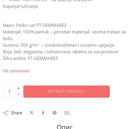
kupanja/tuširanja
Naziv:
Peškir set PT-GEMMABEZ
Materijal:
100% pamuk – prirodan materijal, veoma mekan za
kožu
Gustina:
500 g/m² – visokokvalitetan i izuzetno upijanje
Boja:
bež, elegantna i sofisticirana, idealna za sve prostore
Šifra artikla:
PT-GEMMABEZ
На залихама
+
ZATRAŽI PONUDU
−
Share
Опис