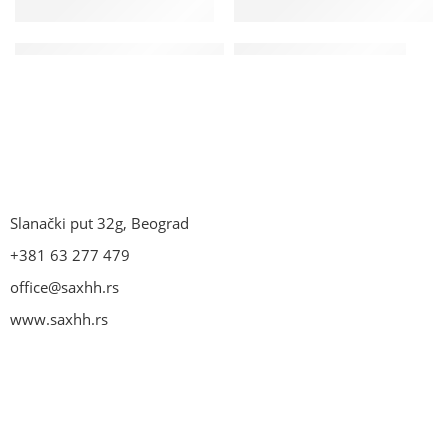
Peškir set PT-FLORENCARUŽICASTA
Peškir set PT-PERLABELA
Slanački put 32g, Beograd
+381 63 277 479
office@saxhh.rs
www.saxhh.rs