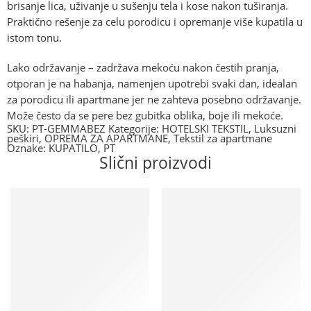
brisanje lica, uživanje u sušenju tela i kose nakon tuširanja.
Praktično rešenje za celu porodicu i opremanje više kupatila u
istom tonu.
Lako održavanje –
zadržava mekoću nakon čestih pranja,
otporan je na habanja, namenjen upotrebi svaki dan, idealan
za porodicu ili apartmane jer ne zahteva posebno održavanje.
Može često da se pere bez gubitka oblika, boje ili mekoće.
SKU:
PT-GEMMABEZ
Kategorije:
HOTELSKI TEKSTIL
,
Luksuzni
peškiri
,
OPREMA ZA APARTMANE
,
Tekstil za apartmane
Oznake:
KUPATILO
,
PT
Slični proizvodi
Na lageru
Dostupno na upit