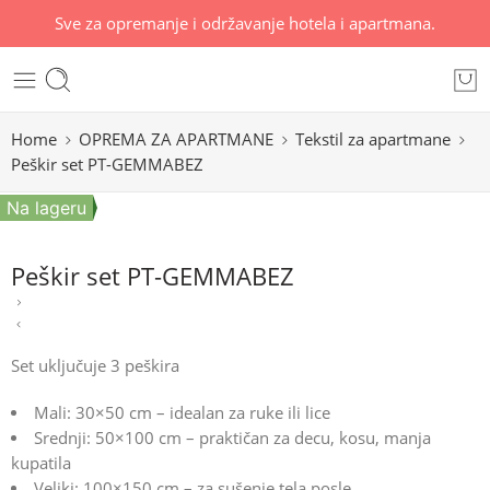
Sve za opremanje i održavanje hotela i apartmana.
Home
OPREMA ZA APARTMANE
Tekstil za apartmane
Peškir set PT-GEMMABEZ
Na lageru
Peškir set PT-GEMMABEZ
Set uključuje 3 peškira
Mali:
30×50 cm
– idealan za ruke ili lice
Srednji:
50×100 cm
– praktičan za decu, kosu, manja
kupatila
Veliki:
100×150 cm
– za sušenje tela posle