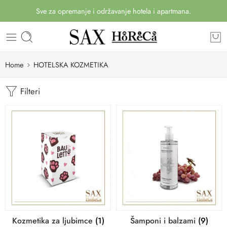
Sve za opremanje i održavanje hotela i apartmana.
Home
HOTELSKA KOZMETIKA
Filteri
Kozmetika za ljubimce
(1)
Šamponi i balzami
(9)