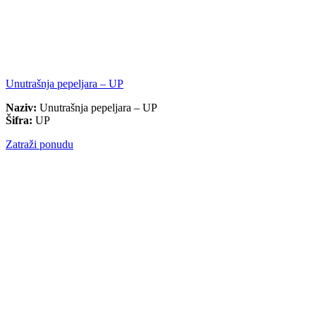
Unutrašnja pepeljara – UP
Naziv:
Unutrašnja pepeljara – UP
Šifra:
UP
Zatraži ponudu