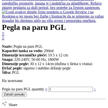
Pegla na paru PGL
Naziv:
Pegla na paru PGL
Kapacitet tanka za vodu:
200ml
Dimenzije keramičke ploče:
19.5 x 12 cm
Snaga:
220-240V, 50-60 Hz, 1800W
Dimenzije pegle:
30 x 12 x 14cm (dužina x širina x visina)
Držač pegle:
sigurno i stabilno držanje pegle
Šifra:
PGL
На залихама
Pegla na paru PGL quantity
+
−
Zatraži ponudu
Share