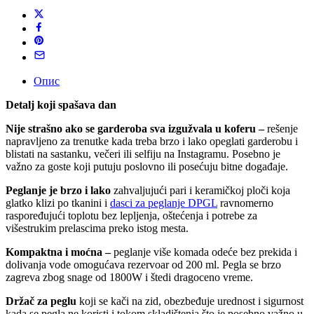
Опис
Detalj koji spašava dan
Nije strašno ako se garderoba sva izgužvala u koferu –
rešenje
napravljeno za trenutke kada treba brzo i lako opeglati garderobu i
blistati na sastanku, večeri ili selfiju na Instagramu. Posebno je
važno za goste koji putuju poslovno ili posećuju bitne događaje.
Peglanje je
brzo i lako
zahvaljujući pari i keramičkoj ploči koja
glatko klizi po tkanini i
dasci za peglanje DPGL
ravnomerno
raspoređujući toplotu bez lepljenja, oštećenja i potrebe za
višestrukim prelascima preko istog mesta.
Kompaktna i moćna
–
peglanje više komada odeće bez prekida i
dolivanja vode omogućava rezervoar od 200 ml. Pegla se brzo
zagreva zbog snage od 1800W i štedi dragoceno vreme.
Držač za peglu
koji se kači na zid, obezbeđuje urednost i sigurnost
kada se pegla ne koristi i tokom skladištenja što je posebno važno u