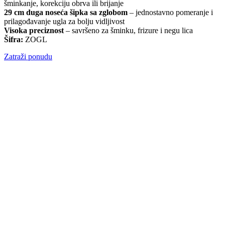
šminkanje, korekciju obrva ili brijanje
29 cm duga noseća šipka sa zglobom
– jednostavno pomeranje i
prilagođavanje ugla za bolju vidljivost
Visoka preciznost
– savršeno za šminku, frizure i negu lica
Šifra:
ZOGL
Zatraži ponudu