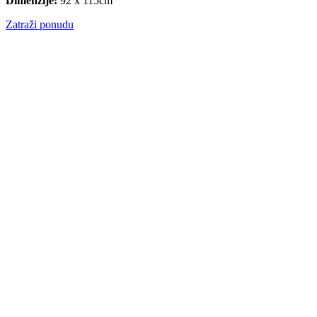
Dimenzije:
92 x 115cm
Zatraži ponudu