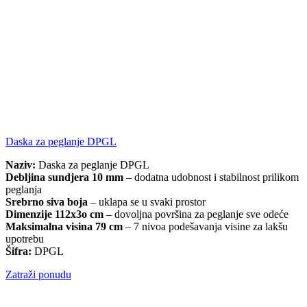
Daska za peglanje DPGL
Naziv:
Daska za peglanje DPGL
Debljina sundjera 10 mm
– dodatna udobnost i stabilnost prilikom
peglanja
Srebrno siva boja
– uklapa se u svaki prostor
Dimenzije 112x3o cm
– dovoljna površina za peglanje sve odeće
Maksimalna visina 79 cm
– 7 nivoa podešavanja visine za lakšu
upotrebu
Šifra:
DPGL
Zatraži ponudu