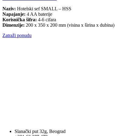
Naziv:
Hotelski sef SMALL – HSS
Napajanje:
4 AA baterije
Korisnička šifra:
4-6 cifara
Dimenzije:
200 x 350 x 200 mm (visina x širina x dubina)
Zatraži ponudu
Slanački put 32g, Beograd