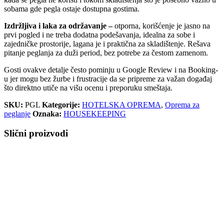
sobama gde pegla ostaje dostupna gostima.
Izdržljiva i laka za održavanje –
otporna, korišćenje je jasno na
prvi pogled i ne treba dodatna podešavanja, idealna za sobe i
zajedničke prostorije, lagana je i praktična za skladištenje. Rešava
pitanje peglanja za duži period, bez potrebe za čestom zamenom.
Gosti ovakve detalje često pominju u Google Review i na Booking-
u jer mogu bez žurbe i frustracije da se pripreme za važan događaj
što direktno utiče na višu ocenu i preporuku smeštaja.
SKU:
PGL
Kategorije:
HOTELSKA OPREMA
,
Oprema za
peglanje
Oznaka:
HOUSEKEEPING
Slični proizvodi