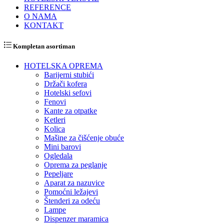
REFERENCE
O NAMA
KONTAKT
Kompletan asortiman
HOTELSKA OPREMA
Barijerni stubići
Držači kofera
Hotelski sefovi
Fenovi
Kante za otpatke
Ketleri
Kolica
Mašine za čišćenje obuće
Mini barovi
Ogledala
Oprema za peglanje
Pepeljare
Aparat za nazuvice
Pomoćni ležajevi
Štenderi za odeću
Lampe
Dispenzer maramica