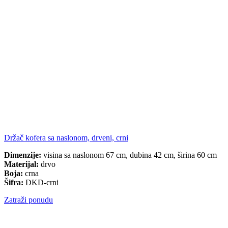
Držač kofera sa naslonom, drveni, crni
Dimenzije:
visina sa naslonom 67 cm, dubina 42 cm, širina 60 cm
Materijal:
drvo
Boja:
crna
Šifra:
DKD-crni
Zatraži ponudu