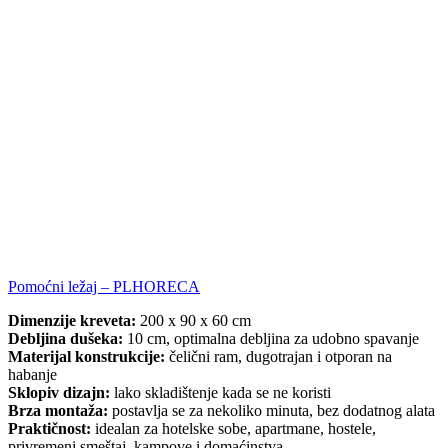
Pomoćni ležaj – PLHORECA
Dimenzije kreveta:
200 x 90 x 60 cm
Debljina dušeka:
10 cm, optimalna debljina za udobno spavanje
Materijal konstrukcije:
čelični ram, dugotrajan i otporan na
habanje
Sklopiv dizajn:
lako skladištenje kada se ne koristi
Brza montaža:
postavlja se za nekoliko minuta, bez dodatnog alata
Praktičnost:
idealan za hotelske sobe, apartmane, hostele,
privremeni smeštaj, kampove i domaćinstva