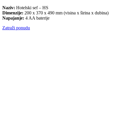
Naziv:
Hotelski sef – HS
Dimenzije:
200 x 370 x 490 mm (visina x širina x dubina)
Napajanje:
4 AA baterije
Zatraži ponudu