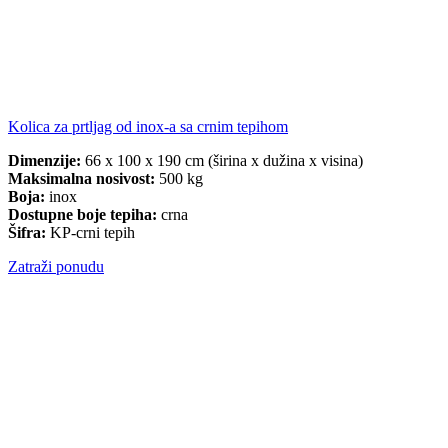
Kolica za prtljag od inox-a sa crnim tepihom
Dimenzije:
66 x 100 x 190 cm (širina x dužina x visina)
Maksimalna nosivost:
500 kg
Boja:
inox
Dostupne boje tepiha:
crna
Šifra:
KP-crni tepih
Zatraži ponudu