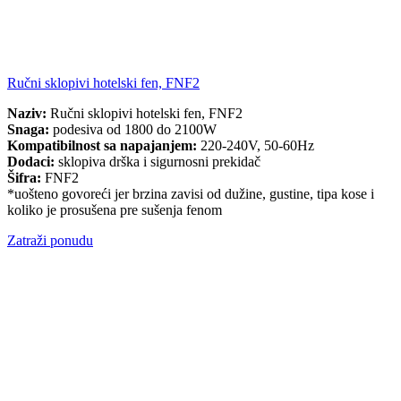
Ručni sklopivi hotelski fen, FNF2
Naziv:
Ručni sklopivi hotelski fen, FNF2
Snaga:
podesiva od 1800 do 2100W
Kompatibilnost sa napajanjem:
220-240V, 50-60Hz
Dodaci:
sklopiva drška i sigurnosni prekidač
Šifra:
FNF2
*uošteno govoreći jer brzina zavisi od dužine, gustine, tipa kose i
koliko je prosušena pre sušenja fenom
Zatraži ponudu