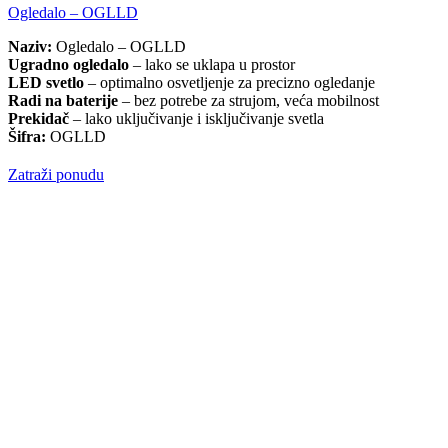
Ogledalo – OGLLD
Naziv:
Ogledalo – OGLLD
Ugradno ogledalo
– lako se uklapa u prostor
LED svetlo
– optimalno osvetljenje za precizno ogledanje
Radi na baterije
– bez potrebe za strujom, veća mobilnost
Prekidač
– lako uključivanje i isključivanje svetla
Šifra:
OGLLD
Zatraži ponudu