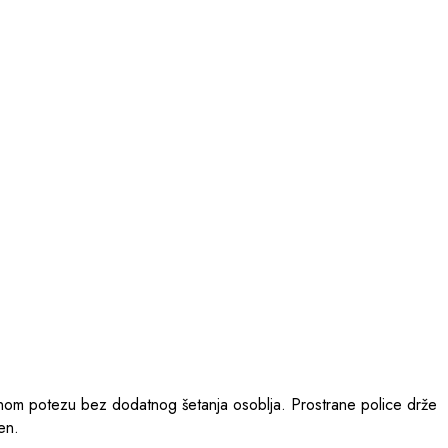
dnom potezu bez dodatnog šetanja osoblja. Prostrane police drže
en.