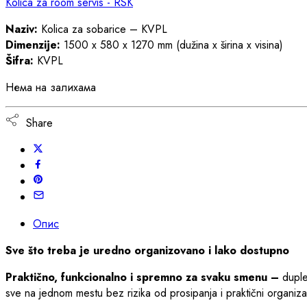
Kolica za room servis - RSK
Naziv:
Kolica za sobarice – KVPL
Dimenzije:
1500 x 580 x 1270 mm (dužina x širina x visina)
Šifra:
KVPL
Нема на залихама
Share
Опис
Sve što treba je uredno organizovano i lako dostupno
Praktično, funkcionalno i spremno za svaku smenu –
duple
sve na jednom mestu bez rizika od prosipanja i praktični organiz