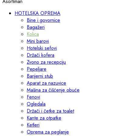
Asortiman
HOTELSKA OPREMA
Bine i govornice
Bagažeri
Kolica
Mini barovi
Hotelski sefovi
Držači kofera
Zvono za recepciju
Pepeljare
Barijerni stub
Aparat za nazuvice
Mašina za čišćenje obuće
Fenovi
Ogledala
Držači i četke za toalet
Kante za otpatke
Ketleri
Oprema za peglanje