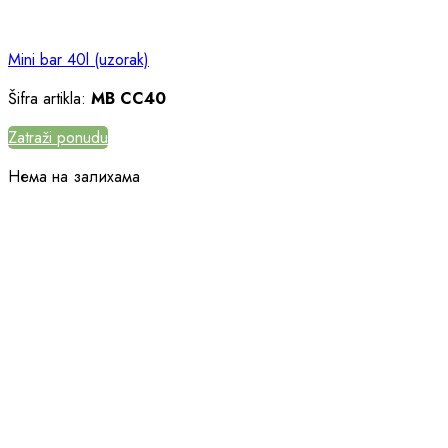
Mini bar 40l (uzorak)
Šifra artikla:
MB CC40
Zatraži ponudu
Нема на залихама