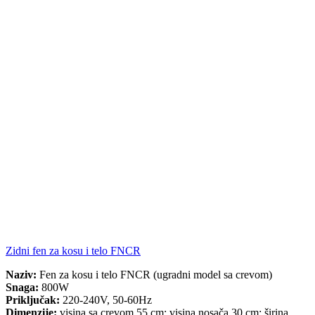
Zidni fen za kosu i telo FNCR
Naziv:
Fen za kosu i telo FNCR (ugradni model sa crevom)
Snaga:
800W
Priključak:
220-240V, 50-60Hz
Dimenzije:
visina sa crevom 55 cm; visina nosača 30 cm; širina