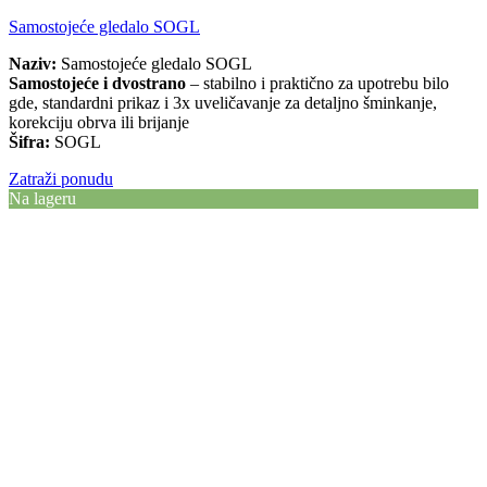
Samostojeće gledalo SOGL
Naziv:
Samostojeće gledalo SOGL
Samostojeće i dvostrano
– stabilno i praktično za upotrebu bilo
gde, standardni prikaz i 3x uveličavanje za detaljno šminkanje,
korekciju obrva ili brijanje
Šifra:
SOGL
Zatraži ponudu
Na lageru