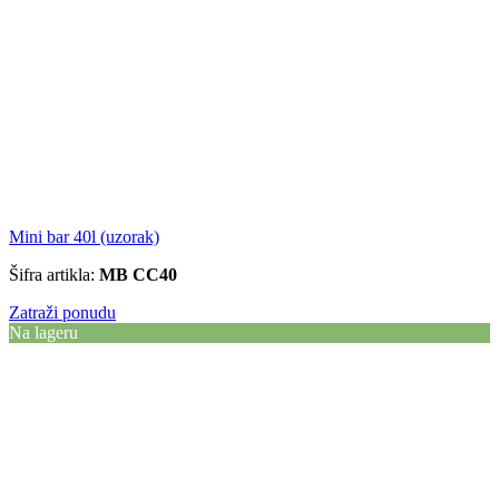
Mini bar 40l (uzorak)
Šifra artikla:
MB CC40
Zatraži ponudu
Na lageru