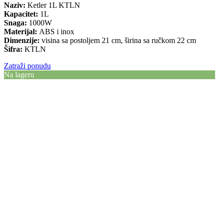
Naziv:
Ketler 1L KTLN
Kapacitet:
1L
Snaga:
1000W
Materijal:
ABS i inox
Dimenzije:
visina sa postoljem 21 cm, širina sa ručkom 22 cm
Šifra:
KTLN
Zatraži ponudu
Na lageru