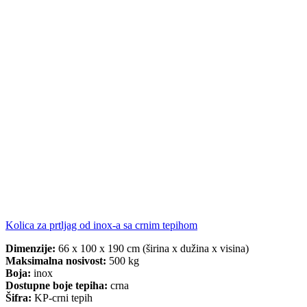
Kolica za prtljag od inox-a sa crnim tepihom
Dimenzije:
66 x 100 x 190 cm (širina x dužina x visina)
Maksimalna nosivost:
500 kg
Boja:
inox
Dostupne boje tepiha:
crna
Šifra:
KP-crni tepih