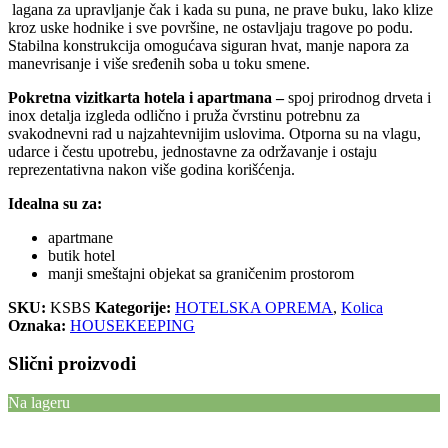
lagana za upravljanje čak i kada su puna, ne prave buku, lako klize
kroz uske hodnike i sve površine, ne ostavljaju tragove po podu.
Stabilna konstrukcija omogućava siguran hvat, manje napora za
manevrisanje i više sređenih soba u toku smene.
Pokretna vizitkarta hotela i apartmana –
spoj prirodnog drveta i
inox detalja izgleda odlično i pruža čvrstinu potrebnu za
svakodnevni rad u najzahtevnijim uslovima. Otporna su na vlagu,
udarce i čestu upotrebu, jednostavne za održavanje i ostaju
reprezentativna nakon više godina korišćenja.
Idealna su za:
apartmane
butik hotel
manji smeštajni objekat sa graničenim prostorom
SKU:
KSBS
Kategorije:
HOTELSKA OPREMA
,
Kolica
Oznaka:
HOUSEKEEPING
Slični proizvodi
Na lageru