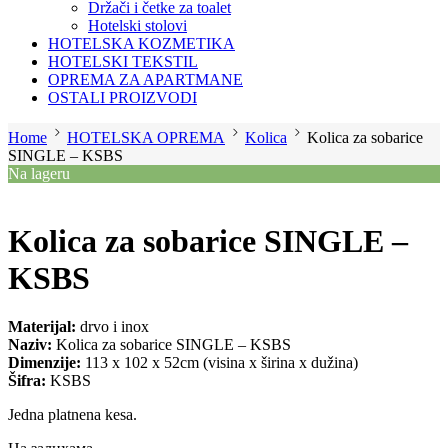
Držači i četke za toalet
Hotelski stolovi
HOTELSKA KOZMETIKA
HOTELSKI TEKSTIL
OPREMA ZA APARTMANE
OSTALI PROIZVODI
Home
HOTELSKA OPREMA
Kolica
Kolica za sobarice
SINGLE – KSBS
Na lageru
Kolica za sobarice SINGLE –
KSBS
Materijal:
drvo i inox
Naziv:
Kolica za sobarice SINGLE – KSBS
Dimenzije:
113 x 102 x 52cm (visina x širina x dužina)
Šifra:
KSBS
Jedna platnena kesa.