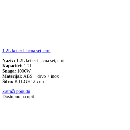
1.2L ketler i tacna set, crni
Naziv:
1.2L ketler i tacna set, crni
Kapacitet:
1.2L
Snaga:
1000W
Materijal:
ABS + drvo + inox
Šifra:
KTLGH12-crni
Zatraži ponudu
Dostupno na upit