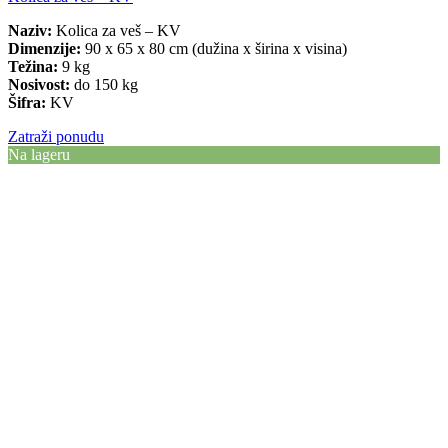
Naziv:
Kolica za veš – KV
Dimenzije:
90 x 65 x 80 cm (dužina x širina x visina)
Težina:
9 kg
Nosivost:
do 150 kg
Šifra:
KV
Zatraži ponudu
Na lageru