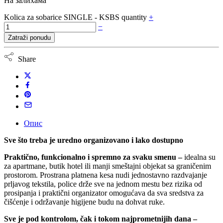
На залихама
Kolica za sobarice SINGLE - KSBS quantity
+
−
Zatraži ponudu
Share
Опис
Sve što treba je uredno organizovano i lako dostupno
Praktično, funkcionalno i spremno za svaku smenu –
idealna su
za apartmane, butik hotel ili manji smeštajni objekat sa graničenim
prostorom. Prostrana platnena kesa nudi jednostavno razdvajanje
prljavog tekstila, police drže sve na jednom mestu bez rizika od
prosipanja i praktični organizator omogućava da sva sredstva za
čišćenje i održavanje higijene budu na dohvat ruke.
Sve je pod kontrolom, čak i tokom najprometnijih dana –