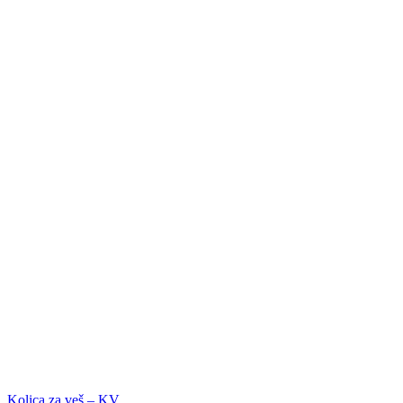
Kolica za veš – KV