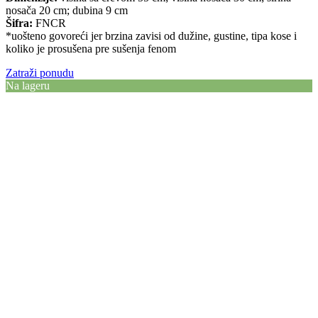
nosača 20 cm; dubina 9 cm
Šifra:
FNCR
*uošteno govoreći jer brzina zavisi od dužine, gustine, tipa kose i
koliko je prosušena pre sušenja fenom
Zatraži ponudu
Na lageru