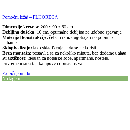
Pomoćni ležaj – PLHORECA
Dimenzije kreveta:
200 x 90 x 60 cm
Debljina dušeka:
10 cm, optimalna debljina za udobno spavanje
Materijal konstrukcije:
čelični ram, dugotrajan i otporan na
habanje
Sklopiv dizajn:
lako skladištenje kada se ne koristi
Brza montaža:
postavlja se za nekoliko minuta, bez dodatnog alata
Praktičnost:
idealan za hotelske sobe, apartmane, hostele,
privremeni smeštaj, kampove i domaćinstva
Zatraži ponudu
Na lageru