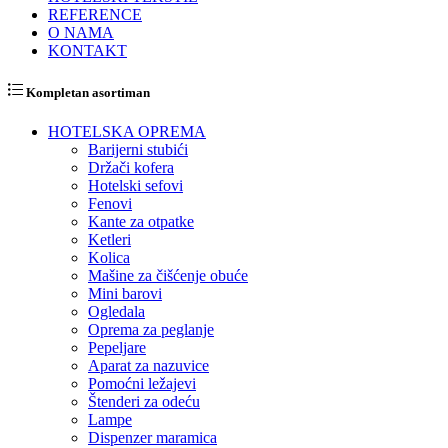
REFERENCE
O NAMA
KONTAKT
Kompletan asortiman
HOTELSKA OPREMA
Barijerni stubići
Držači kofera
Hotelski sefovi
Fenovi
Kante za otpatke
Ketleri
Kolica
Mašine za čišćenje obuće
Mini barovi
Ogledala
Oprema za peglanje
Pepeljare
Aparat za nazuvice
Pomoćni ležajevi
Štenderi za odeću
Lampe
Dispenzer maramica