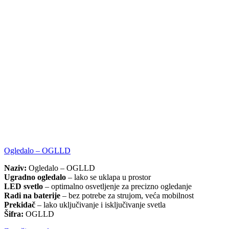
Ogledalo – OGLLD
Naziv:
Ogledalo – OGLLD
Ugradno ogledalo
– lako se uklapa u prostor
LED svetlo
– optimalno osvetljenje za precizno ogledanje
Radi na baterije
– bez potrebe za strujom, veća mobilnost
Prekidač
– lako uključivanje i isključivanje svetla
Šifra:
OGLLD