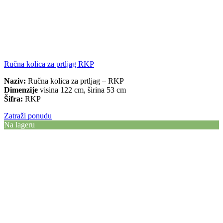
Ručna kolica za prtljag RKP
Naziv:
Ručna kolica za prtljag – RKP
Dimenzije
visina 122 cm, širina 53 cm
Šifra:
RKP
Zatraži ponudu
Na lageru