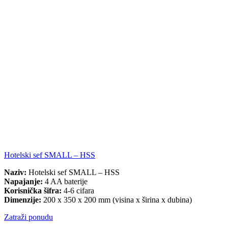
Hotelski sef SMALL – HSS
Naziv:
Hotelski sef SMALL – HSS
Napajanje:
4 AA baterije
Korisnička šifra:
4-6 cifara
Dimenzije:
200 x 350 x 200 mm (visina x širina x dubina)
Zatraži ponudu