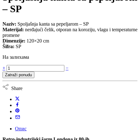
– SP
Naziv:
Spoljašnja kanta sa pepeljarom – SP
Materijal:
nerđajući čelik, otporan na koroziju, vlagu i temperaturne
promene
Dimenzije:
120×20 cm
Šifra:
SP
На залихама
+
−
Zatraži ponudu
Share
Опис
Retro-industrijski šarm Londona iz 80-ih