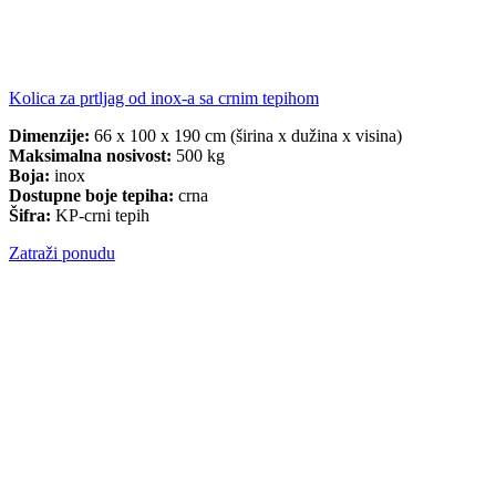
Kolica za prtljag od inox-a sa crnim tepihom
Dimenzije:
66 x 100 x 190 cm (širina x dužina x visina)
Maksimalna nosivost:
500 kg
Boja:
inox
Dostupne boje tepiha:
crna
Šifra:
KP-crni tepih
Zatraži ponudu