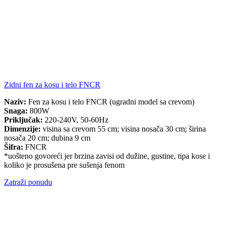
Zidni fen za kosu i telo FNCR
Naziv:
Fen za kosu i telo FNCR (ugradni model sa crevom)
Snaga:
800W
Priključak:
220-240V, 50-60Hz
Dimenzije:
visina sa crevom 55 cm; visina nosača 30 cm; širina
nosača 20 cm; dubina 9 cm
Šifra:
FNCR
*uošteno govoreći jer brzina zavisi od dužine, gustine, tipa kose i
koliko je prosušena pre sušenja fenom
Zatraži ponudu