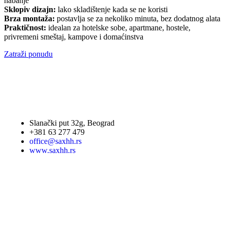
habanje
Sklopiv dizajn:
lako skladištenje kada se ne koristi
Brza montaža:
postavlja se za nekoliko minuta, bez dodatnog alata
Praktičnost:
idealan za hotelske sobe, apartmane, hostele,
privremeni smeštaj, kampove i domaćinstva
Zatraži ponudu
Slanački put 32g, Beograd
+381 63 277 479
office@saxhh.rs
www.saxhh.rs