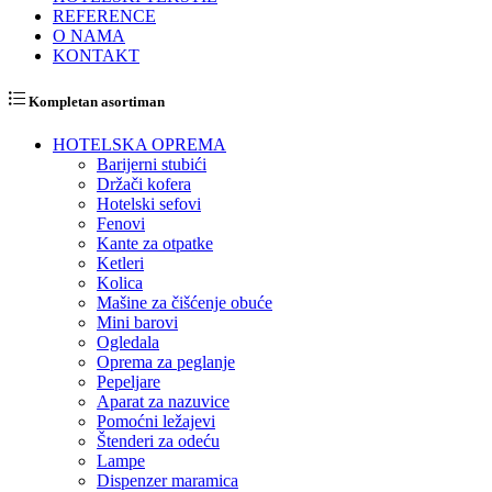
REFERENCE
O NAMA
KONTAKT
Kompletan asortiman
HOTELSKA OPREMA
Barijerni stubići
Držači kofera
Hotelski sefovi
Fenovi
Kante za otpatke
Ketleri
Kolica
Mašine za čišćenje obuće
Mini barovi
Ogledala
Oprema za peglanje
Pepeljare
Aparat za nazuvice
Pomoćni ležajevi
Štenderi za odeću
Lampe
Dispenzer maramica