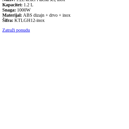
Kapacitet:
1.2 L
Snaga:
1000W
Materijal:
ABS dizajn + drvo + inox
Šifra:
KTLGH12-inox
Zatraži ponudu