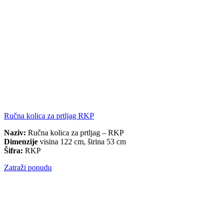
Ručna kolica za prtljag RKP
Naziv:
Ručna kolica za prtljag – RKP
Dimenzije
visina 122 cm, širina 53 cm
Šifra:
RKP
Zatraži ponudu