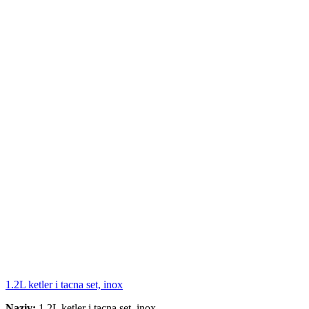
1.2L ketler i tacna set, inox
Naziv:
1.2L ketler i tacna set, inox