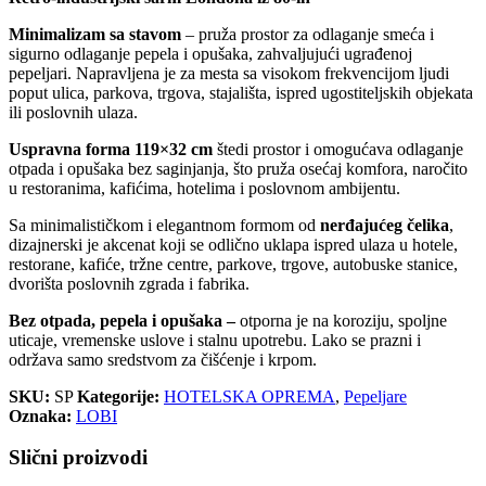
Minimalizam sa stavom
– pruža prostor za odlaganje smeća i
sigurno odlaganje pepela i opušaka, zahvaljujući ugrađenoj
pepeljari. Napravljena je za mesta sa visokom frekvencijom ljudi
poput ulica, parkova, trgova, stajališta, ispred ugostiteljskih objekata
ili poslovnih ulaza.
Uspravna forma 119×32 cm
štedi prostor i omogućava odlaganje
otpada i opušaka bez saginjanja, što pruža osećaj komfora, naročito
u restoranima, kafićima, hotelima i poslovnom ambijentu.
Sa minimalističkom i elegantnom formom od
nerđajućeg čelika
,
dizajnerski je akcenat koji se odlično uklapa ispred ulaza u hotele,
restorane, kafiće, tržne centre, parkove, trgove, autobuske stanice,
dvorišta poslovnih zgrada i fabrika.
Bez otpada, pepela i opušaka –
otporna je na koroziju, spoljne
uticaje, vremenske uslove i stalnu upotrebu. Lako se prazni i
održava samo sredstvom za čišćenje i krpom.
SKU:
SP
Kategorije:
HOTELSKA OPREMA
,
Pepeljare
Oznaka:
LOBI
Slični proizvodi