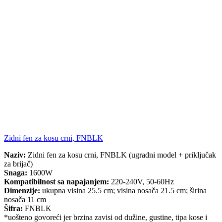
Zidni fen za kosu crni, FNBLK
Naziv:
Zidni fen za kosu crni, FNBLK (ugradni model + priključak
za brijač)
Snaga:
1600W
Kompatibilnost sa napajanjem:
220-240V, 50-60Hz
Dimenzije:
ukupna visina 25.5 cm; visina nosača 21.5 cm; širina
nosača 11 cm
Šifra:
FNBLK
*uošteno govoreći jer brzina zavisi od dužine, gustine, tipa kose i