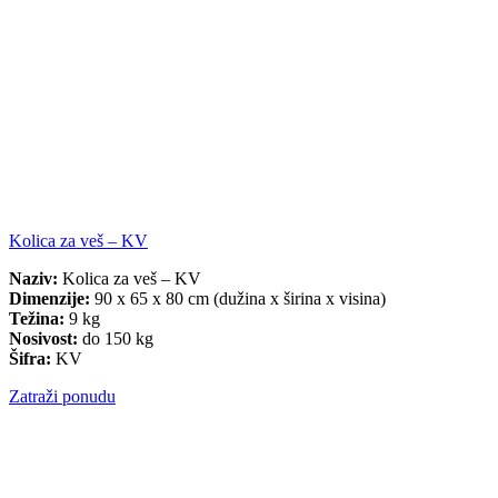
Kolica za veš – KV
Naziv:
Kolica za veš – KV
Dimenzije:
90 x 65 x 80 cm (dužina x širina x visina)
Težina:
9 kg
Nosivost:
do 150 kg
Šifra:
KV
Zatraži ponudu