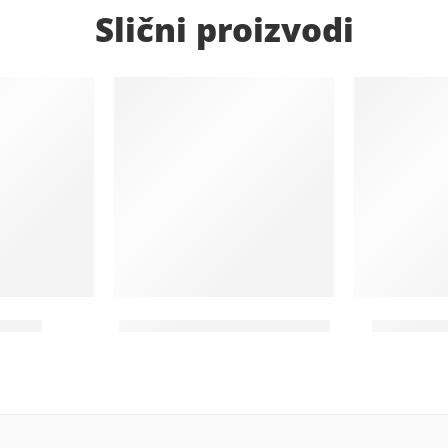
Slični proizvodi
Dostupno na upit
Na lageru
L KTLN
Pomoćni ležaj – PLHORECA
Daska za 