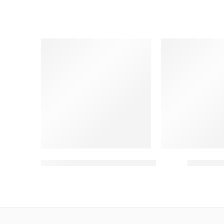
Na lageru
Na lageru
Kolica za prtljag od inox-a sa crnim tepihom
Ketler 1