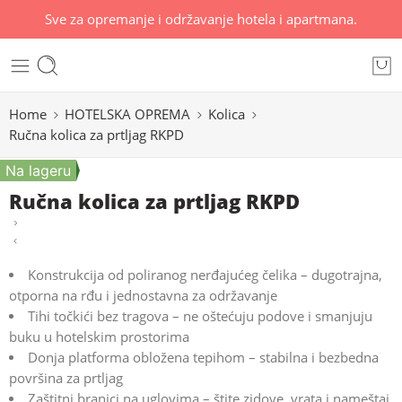
Sve za opremanje i održavanje hotela i apartmana.
Home
HOTELSKA OPREMA
Kolica
Ručna kolica za prtljag RKPD
Na lageru
Ručna kolica za prtljag RKPD
Konstrukcija od poliranog nerđajućeg čelika – dugotrajna,
otporna na rđu i jednostavna za održavanje
Tihi točkići bez tragova – ne oštećuju podove i smanjuju
buku u hotelskim prostorima
Donja platforma obložena tepihom – stabilna i bezbedna
površina za prtljag
Zaštitni branici na uglovima – štite zidove, vrata i nameštaj