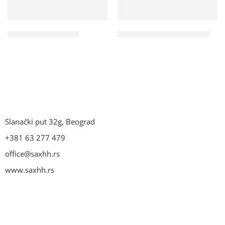
Mini bar 30l (uzorak)
Samostojeće gledalo SOGL
Slanački put 32g, Beograd
+381 63 277 479
office@saxhh.rs
www.saxhh.rs