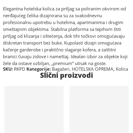
Elegantna hotelska kolica za prtljag sa poliranim okvirom od
nerđajućeg čelika dizajnirana su za svakodnevnu
profesionalnu upotrebu u hotelima, apartmanima i drugim
smeštajnim objektima. Stabilna platforma sa tepihom štiti
prtljag od klizanja i oštećenja, dok tihi točkovi omogućavaju
diskretan transport bez buke. Kupolasti dizajn omogućava
kačenje garderobe i praktično slaganje kofera, a zaštitni
branici čuvaju zidove i nameštaj. Idealan izbor za objekte koji
žele da ostave ozbiljan, „premium“ utisak na goste.
SKU:
RKPD
Kategorije:
Bagažeri
,
HOTELSKA OPREMA
,
Kolica
Slični proizvodi
Na lageru
Na lageru