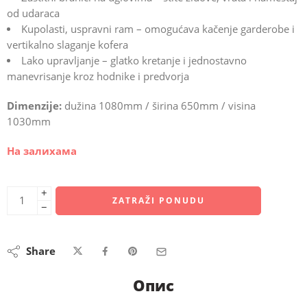
od udaraca
Kupolasti, uspravni ram – omogućava kačenje garderobe i
vertikalno slaganje kofera
Lako upravljanje – glatko kretanje i jednostavno
manevrisanje kroz hodnike i predvorja
Dimenzije:
dužina 1080mm / širina 650mm / visina
1030mm
На залихама
+
ZATRAŽI PONUDU
−
Share
Опис