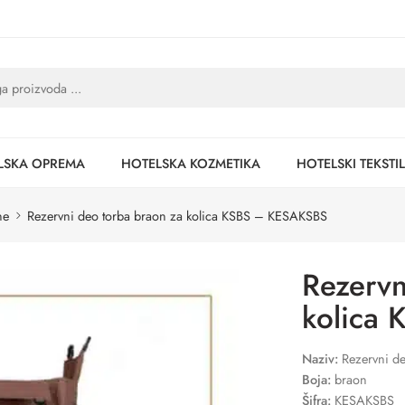
LSKA OPREMA
HOTELSKA KOZMETIKA
HOTELSKI TEKSTIL
ne
Rezervni deo torba braon za kolica KSBS – KESAKSBS
Rezervn
kolica
Naziv:
Rezervni d
Boja:
braon
Šifra:
KESAKSBS