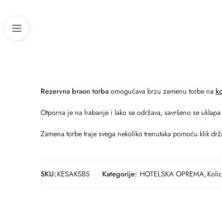
Rezervna braon torba
omogućava brzu zamenu torbe na
k
Otporna je na habanje i lako se održava, savršeno se uklap
Zamena torbe traje svega nekoliko trenutaka pomoću klik drž
SKU:
KESAKSBS
Kategorije:
HOTELSKA OPREMA
,
Koli