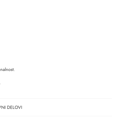
nalnost.
.
VNI DELOVI