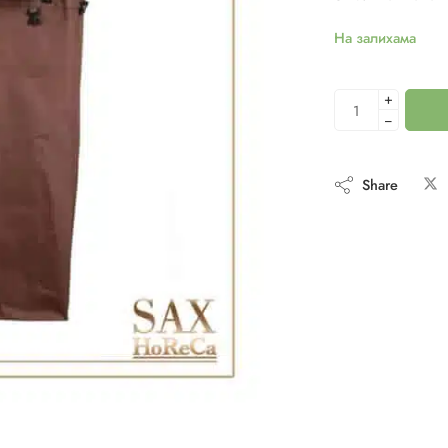
На залихама
+
−
Share