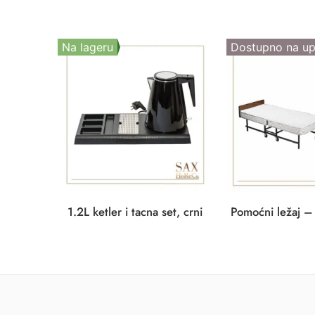
Na lageru
Dostupno na up
1.2L ketler i tacna set, crni
Pomoćni ležaj