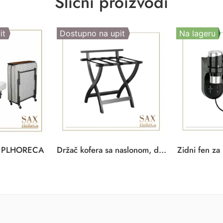
Slični proizvodi
it
Dostupno na upit
Na lageru
Držač kofera sa naslonom, drveni, crni
Zidni fen za
 – PLHORECA