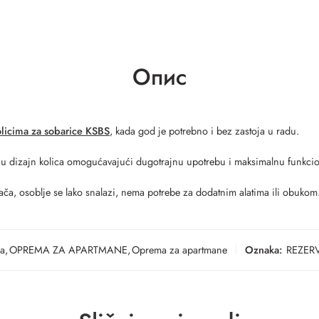
Опис
olicima za sobarice KSBS
, kada god je potrebno i bez zastoja u radu.
a u dizajn kolica omogućavajući dugotrajnu upotrebu i maksimalnu funkcio
ača, osoblje se lako snalazi, nema potrebe za dodatnim alatima ili obukom
ca
,
OPREMA ZA APARTMANE
,
Oprema za apartmane
Oznaka:
REZER