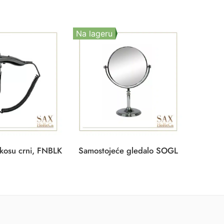
Na lageru
Na lag
 kosu crni, FNBLK
Samostojeće gledalo SOGL