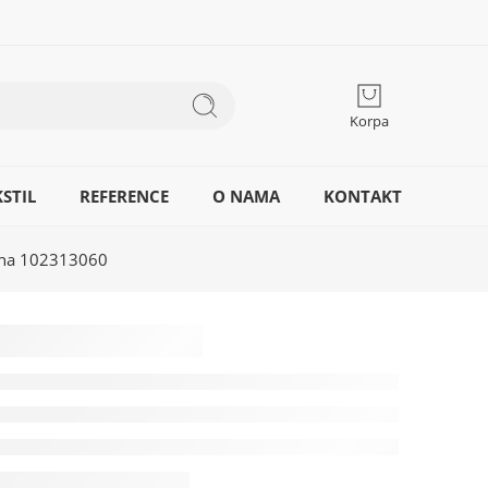
Korpa
STIL
REFERENCE
O NAMA
KONTAKT
adna 102313060
 toalet
inox,
na,
tojeća/