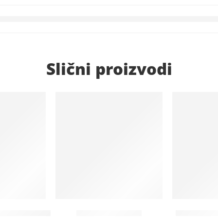
Slični proizvodi
it
Na lageru
Na lageru
naslonom, drveni, crni
Kolica za veš – KV
Samostojeć