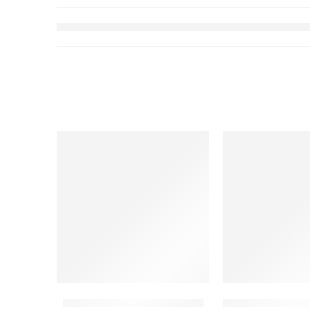
Na lageru
Dostupno na up
1.2L ketler i tacna set, crni
Držač kofera sa 