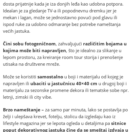
dosta prijatnije kada je iza donjih leđa kao udobna potpora.
Idealan je za gledanje TV-a ili popodnevnu dremku jer je
mekan i lagan, može se jednostavno povući pod glavu ili
ispod ruke za udobno odmaranje bez potrebe nameštanja
većih jastuka.
Čini sobu fotogeničnom
, zahvaljujući
različitim bojama u
kojima može biti napravljen
, što je idealno za slikanje u
lepom prostoru, za kreiranje room tour storija i prenošenje
utisaka na društvene mreže.
Može se koristiti
samostalno
u boji i materijalu od kojeg je
napravljen ili
ubaciti u jastučnicu
40×40 cm
u drugoj boji i
materijalu za sezonske promene dekora ili tematske sobe npr.
letnji, zimski ili city vibe.
Brzo nameštanje –
za samo par minuta, lako se postavlja po
želji i ulepšava krevet, fotelju, stolicu da izgledaju kao iz
lifestyle magazina jer se lepota ogleda u detaljima pa
sitnice
poput dekorativnog jastuka čine da se smeštaj izdvaja u