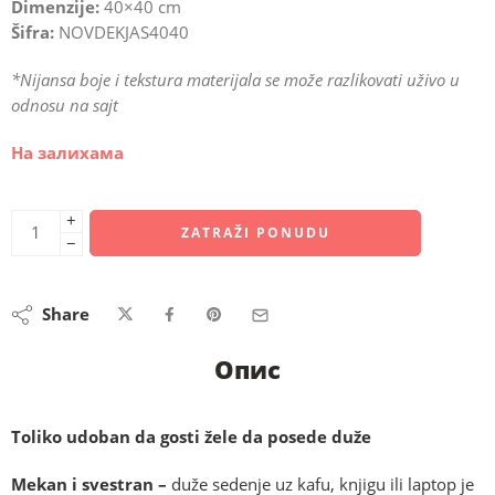
Dimenzije:
40×40 cm
Šifra:
NOVDEKJAS4040
*Nijansa boje i tekstura materijala se može razlikovati uživo u
odnosu na sajt
На залихама
+
ZATRAŽI PONUDU
−
Share
Опис
Toliko udoban da gosti žele da posede duže
Mekan i svestran –
duže sedenje uz kafu, knjigu ili laptop je