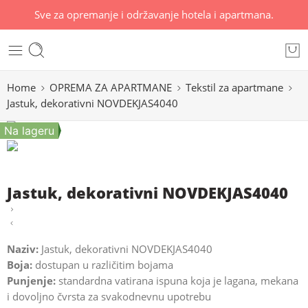
Sve za opremanje i održavanje hotela i apartmana.
Home
OPREMA ZA APARTMANE
Tekstil za apartmane
Jastuk, dekorativni NOVDEKJAS4040
Na lageru
Jastuk, dekorativni NOVDEKJAS4040
Naziv:
Jastuk, dekorativni NOVDEKJAS4040
Boja:
dostupan u različitim bojama
Punjenje:
standardna vatirana ispuna koja je lagana, mekana
i dovoljno čvrsta za svakodnevnu upotrebu