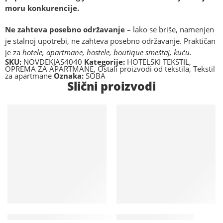
moru konkurencije.
Ne zahteva posebno održavanje –
lako se briše, namenjen
je stalnoj upotrebi, ne zahteva posebno održavanje. Praktičan
je za
hotele, apartmane, hostele, boutique smeštaj, kuću.
SKU:
NOVDEKJAS4040
Kategorije:
HOTELSKI TEKSTIL
,
OPREMA ZA APARTMANE
,
Ostali proizvodi od tekstila
,
Tekstil
za apartmane
Oznaka:
SOBA
Slični proizvodi
Dostupno na upit
Na lageru
Uzorak
Mini bar RETRO crvena boja 39L MBRETRORED
Hotelski sef box – HSB