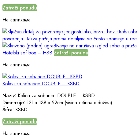
Zatraži ponudu
На залихама
Hotelski sef box – HSB
Zatraži ponudu
На залихама
Kolica za sobarice DOUBLE – KSBD
Naziv:
Kolica za sobarice DOUBLE – KSBD
Dimenzije:
121 x 138 x 52cm (visina x širina x dužina)
Šifra:
KSBD
Zatraži ponudu
На залихама