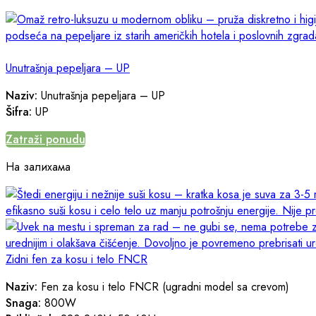
Unutrašnja pepeljara – UP
Naziv:
Unutrašnja pepeljara – UP
Šifra:
UP
Zatraži ponudu
На залихама
Zidni fen za kosu i telo FNCR
Naziv:
Fen za kosu i telo FNCR (ugradni model sa crevom)
Snaga:
800W