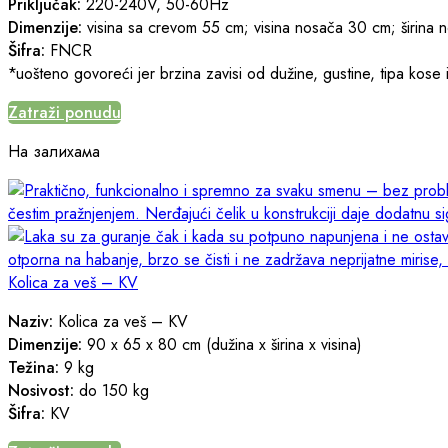
Priključak:
220-240V, 50-60Hz
Dimenzije:
visina sa crevom 55 cm; visina nosača 30 cm; širina
Šifra:
FNCR
*uošteno govoreći jer brzina zavisi od dužine, gustine, tipa kose
Zatraži ponudu
На залихама
Kolica za veš – KV
Naziv:
Kolica za veš – KV
Dimenzije:
90 x 65 x 80 cm (dužina x širina x visina)
Težina:
9 kg
Nosivost:
do 150 kg
Šifra:
KV