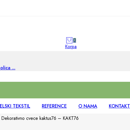
0
Korpa
olica ...
LSKI TEKSTIL
REFERENCE
O NAMA
KONTAKT
Dekorativno cvece kaktus76 – KAKT76