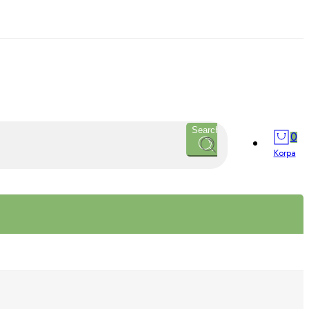
Search
0
Korpa