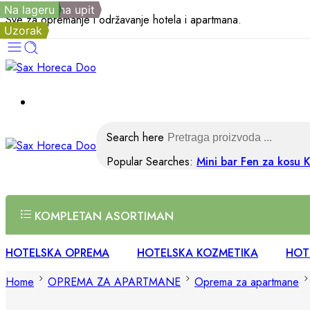
Na lageru
Na lageru
Na lageru
Na lageru
Na lageru
Na lageru
Na lageru
Na lageru
Na lageru
Na lageru
Dostupno na upit
Na lageru
Na lageru
Sve za opremanje i održavanje hotela i apartmana.
Uzorak
Search here
Popular Searches:
Mini bar
Fen za kosu
K
KOMPLETAN ASORTIMAN
HOTELSKA OPREMA
HOTELSKA KOZMETIKA
HOTE
Home
OPREMA ZA APARTMANE
Oprema za apartmane