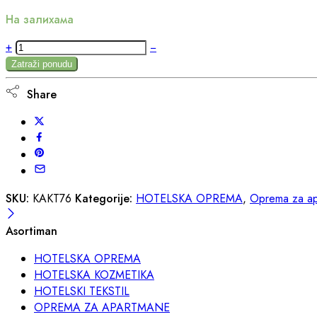
На залихама
Dekorativno
+
−
cvece
Zatraži ponudu
kaktus76
Share
-
KAKT76
quantity
SKU:
KAKT76
Kategorije:
HOTELSKA OPREMA
,
Oprema za ap
Asortiman
HOTELSKA OPREMA
HOTELSKA KOZMETIKA
HOTELSKI TEKSTIL
OPREMA ZA APARTMANE