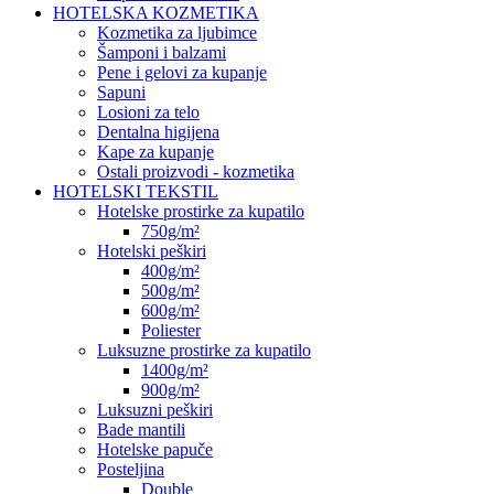
HOTELSKA KOZMETIKA
Kozmetika za ljubimce
Šamponi i balzami
Pene i gelovi za kupanje
Sapuni
Losioni za telo
Dentalna higijena
Kape za kupanje
Ostali proizvodi - kozmetika
HOTELSKI TEKSTIL
Hotelske prostirke za kupatilo
750g/m²
Hotelski peškiri
400g/m²
500g/m²
600g/m²
Poliester
Luksuzne prostirke za kupatilo
1400g/m²
900g/m²
Luksuzni peškiri
Bade mantili
Hotelske papuče
Posteljina
Double