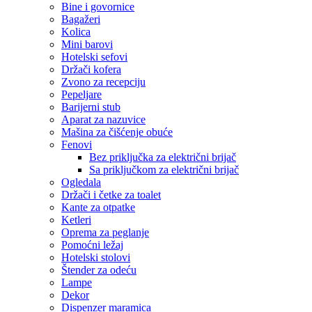
Bine i govornice
Bagažeri
Kolica
Mini barovi
Hotelski sefovi
Držači kofera
Zvono za recepciju
Pepeljare
Barijerni stub
Aparat za nazuvice
Mašina za čišćenje obuće
Fenovi
Bez priključka za električni brijač
Sa priključkom za električni brijač
Ogledala
Držači i četke za toalet
Kante za otpatke
Ketleri
Oprema za peglanje
Pomoćni ležaj
Hotelski stolovi
Štender za odeću
Lampe
Dekor
Dispenzer maramica