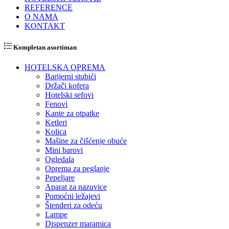
REFERENCE
O NAMA
KONTAKT
Kompletan asortiman
HOTELSKA OPREMA
Barijerni stubići
Držači kofera
Hotelski sefovi
Fenovi
Kante za otpatke
Ketleri
Kolica
Mašine za čišćenje obuće
Mini barovi
Ogledala
Oprema za peglanje
Pepeljare
Aparat za nazuvice
Pomoćni ležajevi
Štenderi za odeću
Lampe
Dispenzer maramica