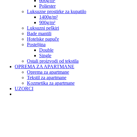
600g/m²
Poliester
Luksuzne prostirke za kupatilo
1400g/m²
900g/m²
Luksuzni peškiri
Bade mantili
Hotelske papuče
Posteljina
Double
Single
Ostali proizvodi od tekstila
OPREMA ZA APARTMANE
Oprema za apartmane
Tekstil za apartmane
Kozmetika za apartmane
UZORCI