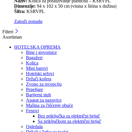
Naziv:
Kolica za posluživanje plastična – KSRVPL
Dimenzije:
94 x 102 x 50 cm (visina x širina x dužina)
Šifra:
KSRVPL
Zatraži ponudu
Filteri
Asortiman
HOTELSKA OPREMA
Bine i govornice
Bagažeri
Kolica
Mini barovi
Hotelski sefovi
Držači kofera
Zvono za recepciju
Pepeljare
Barijerni stub
Aparat za nazuvice
Mašina za čišćenje obuće
Fenovi
Bez priključka za električni brijač
Sa priključkom za električni brijač
Ogledala
Držači i četke za toalet