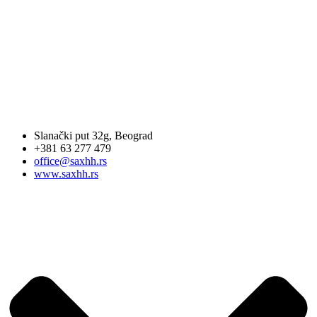
Slanački put 32g, Beograd
+381 63 277 479
office@saxhh.rs
www.saxhh.rs