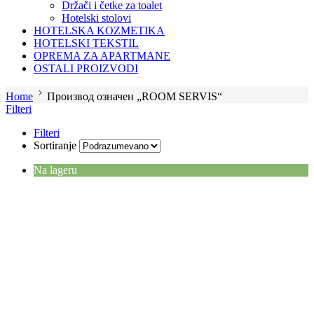
Držači i četke za toalet
Hotelski stolovi
HOTELSKA KOZMETIKA
HOTELSKI TEKSTIL
OPREMA ZA APARTMANE
OSTALI PROIZVODI
Home
Производ oзначен „ROOM SERVIS“
Filteri
Filteri
Sortiranje
Na lageru