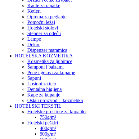
Kante za otpatke
Ketleri
Oprema za peglanje
Pomoćni ležaj
Hotelski stolovi
Štender za odeću
Lampe
Dekor
Dispenzer maramica
HOTELSKA KOZMETIKA
Kozmetika za ljubimce
Šamponi i balzami
Pene i gelovi za kupanje
Sapuni
Losioni za telo
Dentalna higijena
Kape za kupanje
Ostali proizvodi - kozmetika
HOTELSKI TEKSTIL
Hotelske prostirke za kupatilo
750g/m²
Hotelski peškiri
400g/m²
500g/m²