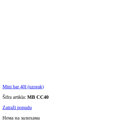
Mini bar 40l (uzorak)
Šifra artikla:
MB CC40
Zatraži ponudu
Нема на залихама