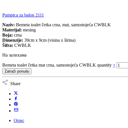
Pumpica za balon 2111
Naziv:
Bemeta toalet četka crna, mat, samostojeća CWBLK
Materijal:
mesing
Boja:
crna
Dimenzije:
39cm x 9cm (visina x širina)
Šifra:
CWBLK
На залихама
Bemeta toalet četka mat crna, samostojeća CWBLK quantity
+
Zatraži ponudu
Share
Опис