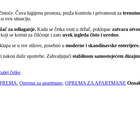
ečistoće. Čuva higijenu prostora, pruža kontrolu i privatnosti z
a
trenutn
u ovu situaciju.
žač za odlaganje.
Kada se četka vrati u držač, poklopac
zatvara otvo
koji se koristi za čišćenje i zato
uvek izgleda čisto i uredno
.
uklapa se u sve stilove, posebno u
moderne i skandinavske enterijere.
ak i nakon duže upotrebe. Zahvaljujući
stabilnom samostojećem dizajn
alet četke
.
OPREMA
,
Oprema za apartmane
,
OPREMA ZA APARTMANE
Ozna