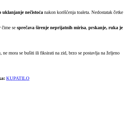
o uklanjanje nečistoća
nakon korišćenja toaleta. Nedostatak četke
r
čime se
sprečava širenje neprijatnih mirisa
,
prskanje, ruka je
u
, ne mora se bušiti ili fiksirati na zid, brzo se postavlja na željeno
ka:
KUPATILO