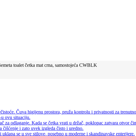
emeta toalet četka mat crna, samostojeća CWBLK