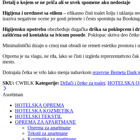
Detalj o kojem se ne priča ali se uvek spomene ako nedostaje
Higijena i urednost sa stilom –
efikasno čisti toalet šolju i uklanja n
izaziva negativne ocene jer gosti primete i često spominju na Booking-
Higijensku upotrebu
obezbeđuje dugačka
drška sa poklopcem i dr
zaštićena od kontakta sa ivicom posude
. Poklopac skriva deo četke 
Minimalistički dizajn u crnoj mat obradi ne remeti estetiku prostora i 
Otporna je na vlagu, ne rđa, lako se čisti i izgleda reprezentativno č
mesto.
Dotrajala četka se vrlo lako menja nabavkom
rezervne Bemeta Dark to
SKU:
CWBLK
Kategorije:
Držači i četke za toalet
,
HOTELSKA 
Asortiman
HOTELSKA OPREMA
HOTELSKA KOZMETIKA
HOTELSKI TEKSTIL
OPREMA ZA APARTMANE
Oprema za apartmane
Tekstil za apartmane
Kozmetika za apartmane