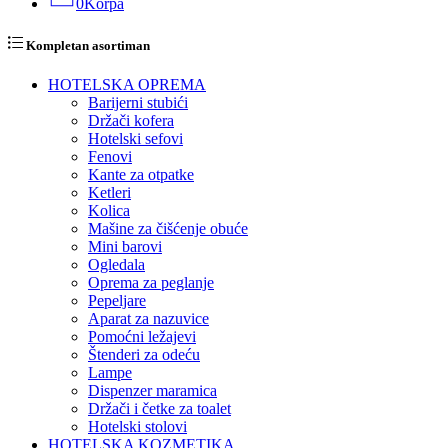
0
Korpa
Kompletan asortiman
HOTELSKA OPREMA
Barijerni stubići
Držači kofera
Hotelski sefovi
Fenovi
Kante za otpatke
Ketleri
Kolica
Mašine za čišćenje obuće
Mini barovi
Ogledala
Oprema za peglanje
Pepeljare
Aparat za nazuvice
Pomoćni ležajevi
Štenderi za odeću
Lampe
Dispenzer maramica
Držači i četke za toalet
Hotelski stolovi
HOTELSKA KOZMETIKA