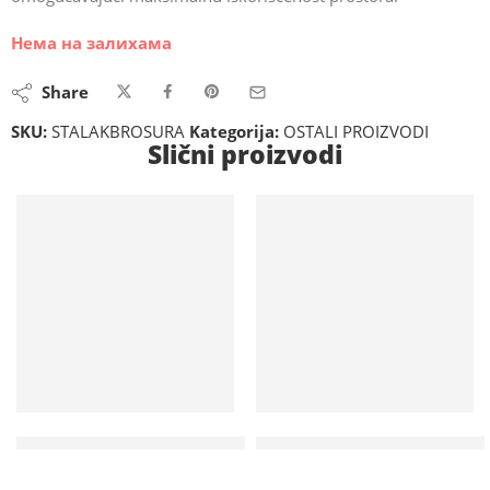
Нема на залихама
Share
SKU:
STALAKBROSURA
Kategorija:
OSTALI PROIZVODI
Slični proizvodi
Na lageru
Na lageru
Mini bar RETRO žuta boja 39L MBRETROYELLOW
Crni konopac za zlatni barijerni