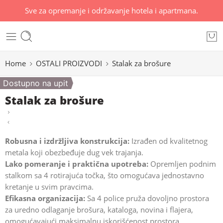
Sve za opremanje i održavanje hotela i apartmana.
Home
OSTALI PROIZVODI
Stalak za brošure
Dostupno na upit
Stalak za brošure
Robusna i izdržljiva konstrukcija:
Izrađen od kvalitetnog
metala koji obezbeđuje dug vek trajanja.
Lako pomeranje i praktična upotreba:
Opremljen podnim
stalkom sa 4 rotirajuća točka, što omogućava jednostavno
kretanje u svim pravcima.
Efikasna organizacija:
Sa 4 police pruža dovoljno prostora
za uredno odlaganje brošura, kataloga, novina i flajera,
omogućavajući maksimalnu iskorišćenost prostora.