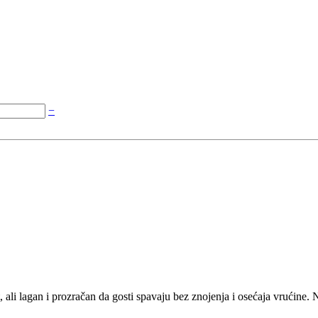
−
 ali lagan i prozračan da gosti spavaju bez znojenja i osećaja vrućine.