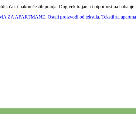
 oblik čak i nakon čestih pranja. Dug vek trajanja i otpornost na haban
MA ZA APARTMANE
,
Ostali proizvodi od tekstila
,
Tekstil za apartm