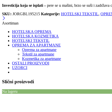
Investicija koja se isplati –
pere se u mašini, brzo se suši i zadržava
SKU:
JORGBL195215
Kategorije:
HOTELSKI TEKSTIL
,
OPRE
Asortiman
HOTELSKA OPREMA
HOTELSKA KOZMETIKA
HOTELSKI TEKSTIL
OPREMA ZA APARTMANE
Oprema za apartmane
Tekstil za apartmane
Kozmetika za apartmane
OSTALI PROIZVODI
UZORCI
Slični proizvodi
Na lageru