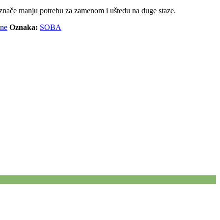
je znače manju potrebu za zamenom i uštedu na duge staze.
ane
Oznaka:
SOBA