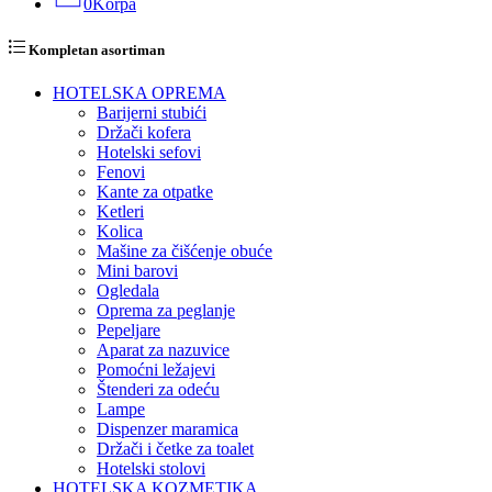
0
Korpa
Kompletan asortiman
HOTELSKA OPREMA
Barijerni stubići
Držači kofera
Hotelski sefovi
Fenovi
Kante za otpatke
Ketleri
Kolica
Mašine za čišćenje obuće
Mini barovi
Ogledala
Oprema za peglanje
Pepeljare
Aparat za nazuvice
Pomoćni ležajevi
Štenderi za odeću
Lampe
Dispenzer maramica
Držači i četke za toalet
Hotelski stolovi
HOTELSKA KOZMETIKA