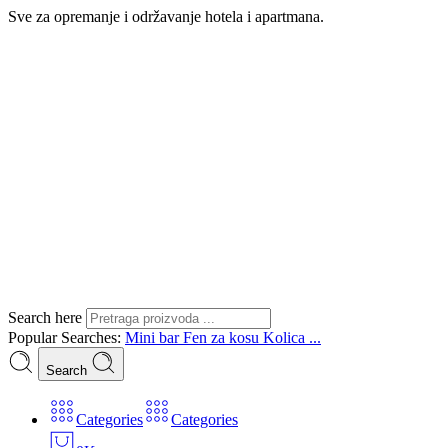
Sve za opremanje i održavanje hotela i apartmana.
Search here
Popular Searches:
Mini bar
Fen za kosu
Kolica ...
Search
Categories
Categories