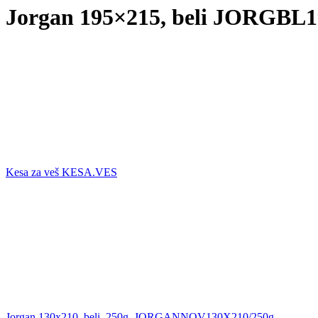
Jorgan 195×215, beli JORGBL
Kesa za veš KESA.VES
Jorgan 130x210, beli, 250g, JORGANNOV130X210/250g