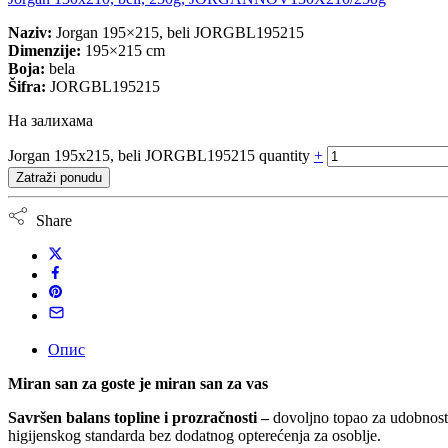
Naziv:
Jorgan 195×215, beli JORGBL195215
Dimenzije:
195×215 cm
Boja:
bela
Šifra:
JORGBL195215
На залихама
Jorgan 195x215, beli JORGBL195215 quantity
+
Zatraži ponudu
Share
Опис
Miran san za goste je miran san za vas
Savršen balans topline i prozračnosti –
dovoljno topao za udobnost,
higijenskog standarda bez dodatnog opterećenja za osoblje.