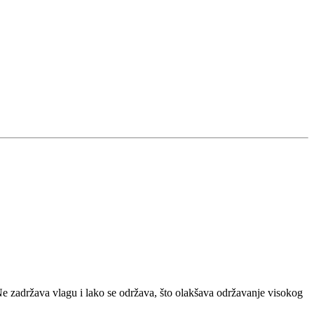
 Ne zadržava vlagu i lako se održava, što olakšava održavanje visokog