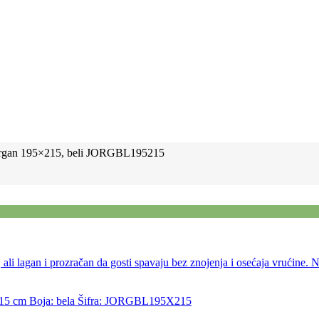
rgan 195×215, beli JORGBL195215