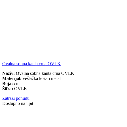
Ovalna sobna kanta crna OVLK
Naziv:
Ovalna sobna kanta crna OVLK
Materijal:
veštačka koža i metal
Boja:
crna
Šifra:
OVLK
Zatraži ponudu
Dostupno na upit