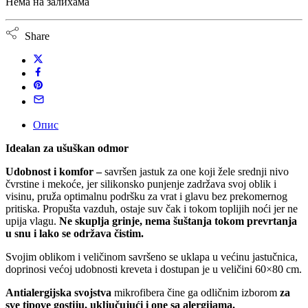
Нема на залихама
Share
Опис
Idealan za ušuškan odmor
Udobnost i komfor
–
savršen jastuk za one koji žele srednji nivo
čvrstine i mekoće, jer silikonsko punjenje zadržava svoj oblik i
visinu, pruža optimalnu podršku za vrat i glavu bez prekomernog
pritiska. Propušta vazduh, ostaje suv čak i tokom toplijih noći jer ne
upija vlagu.
Ne skuplja grinje, nema šuštanja tokom prevrtanja
u snu i lako se održava čistim.
Svojim oblikom i veličinom savršeno se uklapa u većinu jastučnica,
doprinosi većoj udobnosti kreveta i dostupan je u veličini 60×80 cm.
Antialergijska svojstva
mikrofibera čine ga odličnim izborom
za
sve tipove gostiju, uključujući i one sa alergijama.