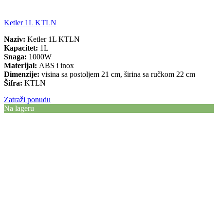
Ketler 1L KTLN
Naziv:
Ketler 1L KTLN
Kapacitet:
1L
Snaga:
1000W
Materijal:
ABS i inox
Dimenzije:
visina sa postoljem 21 cm, širina sa ručkom 22 cm
Šifra:
KTLN
Zatraži ponudu
Na lageru