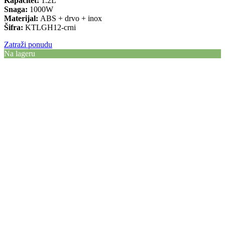
Kapacitet:
1.2L
Snaga:
1000W
Materijal:
ABS + drvo + inox
Šifra:
KTLGH12-crni
Zatraži ponudu
Na lageru