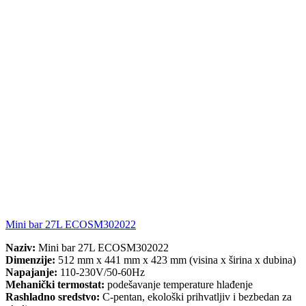
Mini bar 27L ECOSM302022
Naziv:
Mini bar 27L ECOSM302022
Dimenzije:
512 mm x 441 mm x 423 mm (visina x širina x dubina)
Napajanje:
110-230V/50-60Hz
Mehanički termostat:
podešavanje temperature hlađenje
Rashladno sredstvo:
C-pentan, ekološki prihvatljiv i bezbedan za