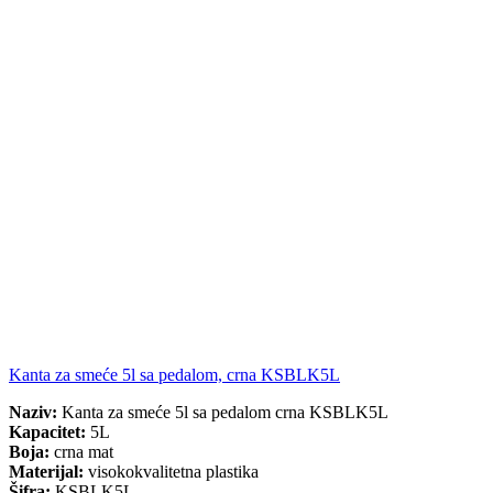
Kanta za smeće 5l sa pedalom, crna KSBLK5L
Naziv:
Kanta za smeće 5l sa pedalom crna KSBLK5L
Kapacitet:
5L
Boja:
crna mat
Materijal:
visokokvalitetna plastika
Šifra:
KSBLK5L