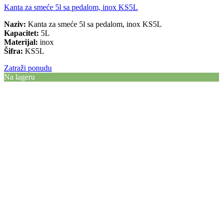
Kanta za smeće 5l sa pedalom, inox KS5L
Naziv:
Kanta za smeće 5l sa pedalom, inox KS5L
Kapacitet:
5L
Materijal:
inox
Šifra:
KS5L
Zatraži ponudu
Na lageru