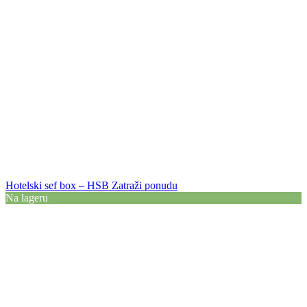
Hotelski sef box – HSB
Zatraži ponudu
Na lageru