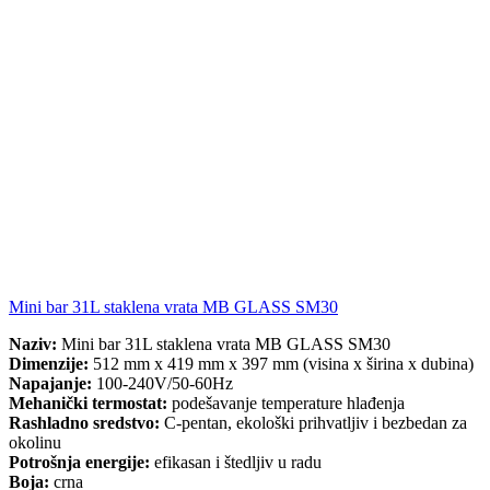
Mini bar 31L staklena vrata MB GLASS SM30
Naziv:
Mini bar 31L staklena vrata MB GLASS SM30
Dimenzije:
512 mm x 419 mm x 397 mm (visina x širina x dubina)
Napajanje:
100-240V/50-60Hz
Mehanički termostat:
podešavanje temperature hlađenja
Rashladno sredstvo:
C-pentan, ekološki prihvatljiv i bezbedan za
okolinu
Potrošnja energije:
efikasan i štedljiv u radu
Boja:
crna