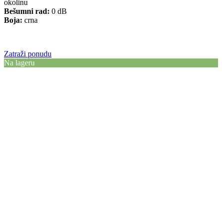
okolinu
Bešumni rad:
0 dB
Boja:
crna
Zatraži ponudu
Na lageru