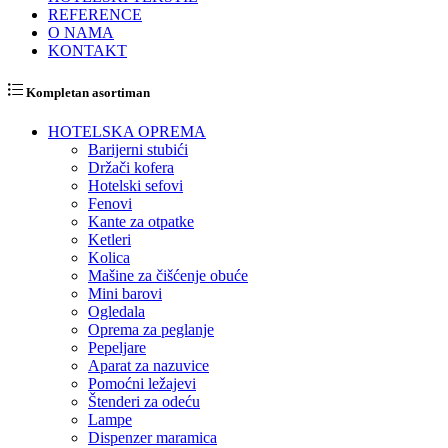
REFERENCE
O NAMA
KONTAKT
Kompletan asortiman
HOTELSKA OPREMA
Barijerni stubići
Držači kofera
Hotelski sefovi
Fenovi
Kante za otpatke
Ketleri
Kolica
Mašine za čišćenje obuće
Mini barovi
Ogledala
Oprema za peglanje
Pepeljare
Aparat za nazuvice
Pomoćni ležajevi
Štenderi za odeću
Lampe
Dispenzer maramica