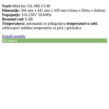
Naziv:
Mini bar 33L MB CC40
Dimenzije:
566 mm x 441 mm x 430 mm (visina x širina x dubina)
Napajanje:
110-230V 50-60Hz
Besumni rad:
0 dB
Temperatura:
automatski se prilagođava
temperaturi u sobi
,
održavajući stabilnu temperaturu za pića i grickalica
Zatraži ponudu
Na lageru