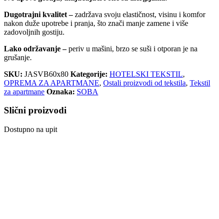
Dugotrajni kvalitet –
zadržava svoju elastičnost, visinu i komfor
nakon duže upotrebe i pranja, što znači manje zamene i više
zadovoljnih gostiju.
Lako održavanje –
periv u mašini, brzo se suši i otporan je na
grušanje.
SKU:
JASVB60x80
Kategorije:
HOTELSKI TEKSTIL
,
OPREMA ZA APARTMANE
,
Ostali proizvodi od tekstila
,
Tekstil
za apartmane
Oznaka:
SOBA
Slični proizvodi
Dostupno na upit