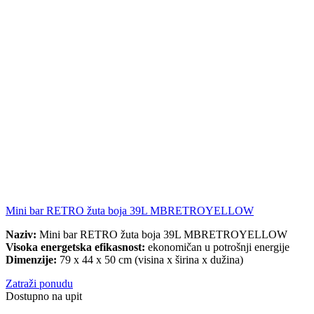
Mini bar RETRO žuta boja 39L MBRETROYELLOW
Naziv:
Mini bar RETRO žuta boja 39L MBRETROYELLOW
Visoka energetska efikasnost:
ekonomičan u potrošnji energije
Dimenzije:
79 x 44 x 50 cm (visina x širina x dužina)
Zatraži ponudu
Dostupno na upit