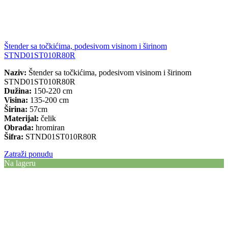
Štender sa točkićima, podesivom visinom i širinom
STND01ST010R80R
Naziv:
Štender sa točkićima, podesivom visinom i širinom
STND01ST010R80R
Dužina:
150-220 cm
Visina:
135-200 cm
Širina:
57cm
Materijal:
čelik
Obrada:
hromiran
Šifra:
STND01ST010R80R
Zatraži ponudu
Na lageru