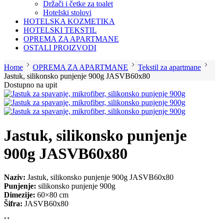
Držači i četke za toalet
Hotelski stolovi
HOTELSKA KOZMETIKA
HOTELSKI TEKSTIL
OPREMA ZA APARTMANE
OSTALI PROIZVODI
Home
OPREMA ZA APARTMANE
Tekstil za apartmane
Jastuk, silikonsko punjenje 900g JASVB60x80
Dostupno na upit
Jastuk, silikonsko punjenje
900g JASVB60x80
Naziv:
Jastuk, silikonsko punjenje 900g JASVB60x80
Punjenje:
silikonsko punjenje 900g
Dimezije:
60×80 cm
Šifra:
JASVB60x80