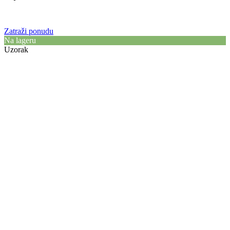
Zatraži ponudu
Na lageru
Uzorak