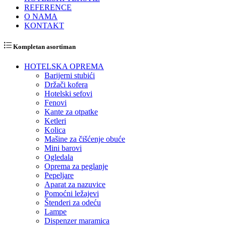
REFERENCE
O NAMA
KONTAKT
Kompletan asortiman
HOTELSKA OPREMA
Barijerni stubići
Držači kofera
Hotelski sefovi
Fenovi
Kante za otpatke
Ketleri
Kolica
Mašine za čišćenje obuće
Mini barovi
Ogledala
Oprema za peglanje
Pepeljare
Aparat za nazuvice
Pomoćni ležajevi
Štenderi za odeću
Lampe
Dispenzer maramica