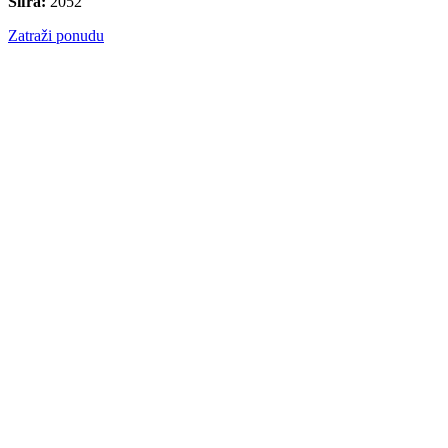
Šifra:
2052
Zatraži ponudu