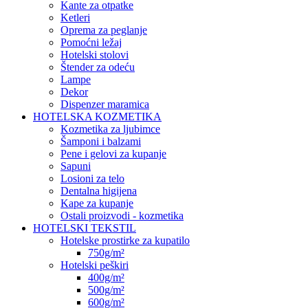
Kante za otpatke
Ketleri
Oprema za peglanje
Pomoćni ležaj
Hotelski stolovi
Štender za odeću
Lampe
Dekor
Dispenzer maramica
HOTELSKA KOZMETIKA
Kozmetika za ljubimce
Šamponi i balzami
Pene i gelovi za kupanje
Sapuni
Losioni za telo
Dentalna higijena
Kape za kupanje
Ostali proizvodi - kozmetika
HOTELSKI TEKSTIL
Hotelske prostirke za kupatilo
750g/m²
Hotelski peškiri
400g/m²
500g/m²
600g/m²