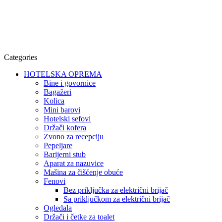
Categories
HOTELSKA OPREMA
Bine i govornice
Bagažeri
Kolica
Mini barovi
Hotelski sefovi
Držači kofera
Zvono za recepciju
Pepeljare
Barijerni stub
Aparat za nazuvice
Mašina za čišćenje obuće
Fenovi
Bez priključka za električni brijač
Sa priključkom za električni brijač
Ogledala
Držači i četke za toalet