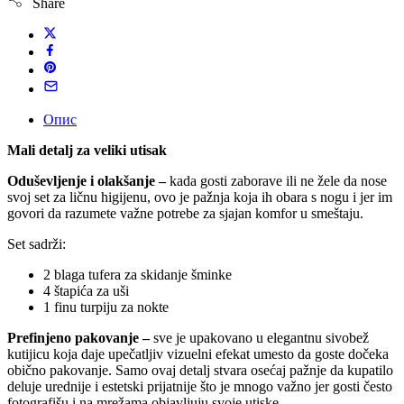
Share
Опис
Mali detalj za veliki utisak
Oduševljenje i olakšanje –
kada gosti zaborave ili ne žele da nose
svoj set za ličnu higijenu, ovo je pažnja koja ih obara s nogu i jer im
govori da razumete važne potrebe za sjajan komfor u smeštaju.
Set sadrži:
2 blaga tufera za skidanje šminke
4 štapića za uši
1 finu turpiju za nokte
Prefinjeno pakovanje –
sve je upakovano u elegantnu sivobež
kutijicu koja daje upečatljiv vizuelni efekat umesto da goste dočeka
obično pakovanje. Samo ovaj detalj stvara osećaj pažnje da kupatilo
deluje urednije i estetski prijatnije što je mnogo važno jer gosti često
fotografišu i na mrežama objavljuju svoje utiske.