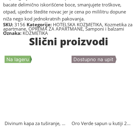
bacate delimično iskorišćene boce, smanjujete troškove,
otpad, ujedno štedite novac jer je cena po mililitru dopune
niža nego kod jednokratnih pakovanja.
SKU:
3156
Kategorije:
HOTELSKA KOZMETIKA
,
Kozmetika za
apartmane
,
OPREMA ZA APARTMANE
,
Šamponi i balzami
Oznaka:
KOZMETIKA
Slični proizvodi
Na lageru
Dostupno na upit
Divinum kapa za tuširanje, 2051
Oro Verde sapun u kutiji 20g, 1832