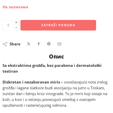
На залихама
+
ZATRAŽI PONUDU
−
Share
Опис
Sa ekstraktima grožđa, bez parabena i dermatološki
testiran
D
iskretan i nezaboravan miris –
osvežavajuća nota zrelog
grožđa i lagane slatkoće budi asocijaciju na jutro u Toskani,
sunčan dan i šetnju kroz vinograde. To je miris koji ostaje na
koži, u kosi i u sećanju povezujući smeštaj s osećajem
opuštenosti i rasterećujućeg odmora.