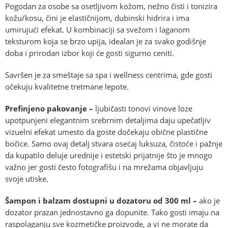
Pogodan za osobe sa osetljivom kožom, nežno čisti i tonizira
kožu/kosu, čini je elastičnijom, dubinski hidrira i ima
umirujući efekat. U kombinaciji sa svežom i laganom
teksturom koja se brzo upija, idealan je za svako godišnje
doba i prirodan izbor koji će gosti sigurno ceniti.
Savršen je za smeštaje sa spa i wellness centrima, gde gosti
očekuju kvalitetne tretmane lepote.
Prefinjeno pakovanje –
ljubičasti tonovi vinove loze
upotpunjeni elegantnim srebrnim detaljima daju upečatljiv
vizuelni efekat umesto da goste dočekaju obične plastične
bočice. Samo ovaj detalj stvara osećaj luksuza, čistoće i pažnje
da kupatilo deluje urednije i estetski prijatnije što je mnogo
važno jer gosti često fotografišu i na mrežama objavljuju
svoje utiske.
Šampon i balzam dostupni u dozatoru od 300 ml –
ako je
dozator prazan jednostavno ga dopunite. Tako gosti imaju na
raspolaganju sve kozmetičke proizvode, a vi ne morate da