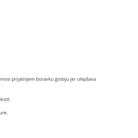
osi prijatnijem boravku gostiju jer ulepšava
kstil.
ure.