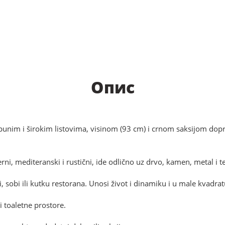
Опис
im i širokim listovima, visinom (93 cm) i crnom saksijom doprin
ni, mediteranski i rustični, ide odlično uz drvo, kamen, metal i te
, sobi ili kutku restorana. Unosi život i dinamiku i u male kvadrat
i toaletne prostore.