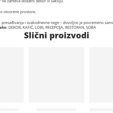
ne zahteva dodatni dekor ili saksiju.
no otvorene prostore.
, presađivanja i svakodnevne nege – dovoljno je povremeno sam
ake:
DEKOR
,
KAFIĆ
,
LOBI
,
RECEPCIJA
,
RESTORAN
,
SOBA
Slični proizvodi
Na lageru
Na lageru
na – STLGV
Mini bar 30l (uzorak)
Ofinger crn