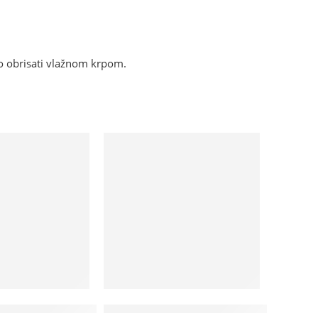
o obrisati vlažnom krpom.
Na lageru
i sa prstenom i precagom – OFGCPP
Hotelski peškir, HP400/50×90