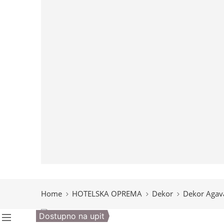
Štenderi za odeću
Lampe
Dispenzer maramica
Držači i četke za toalet
Hotelski stolovi
HOTELSKA KOZMETIKA
HOTELSKI TEKSTIL
OPREMA ZA APARTMANE
OSTALI PROIZVODI
Home
HOTELSKA OPREMA
Dekor
Dekor Agav
Dostupno na upit