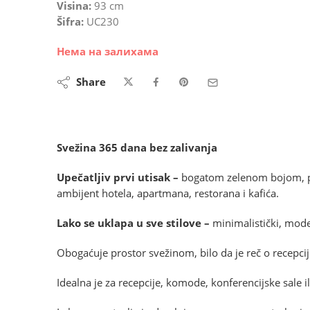
Visina:
93 cm
Šifra:
UC230
Нема на залихама
Share
Svežina 365 dana bez zalivanja
Upečatljiv prvi utisak –
bogatom zelenom bojom, pun
ambijent hotela, apartmana, restorana i kafića.
Lako se uklapa u sve stilove –
minimalistički, moder
Obogaćuje prostor svežinom, bilo da je reč o recepciji
Idealna je za recepcije, komode, konferencijske sale il