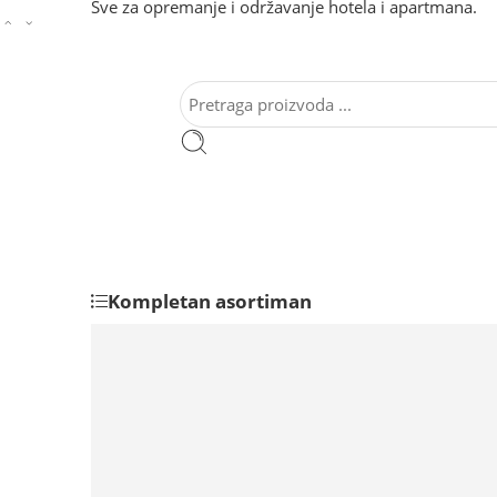
Sve za opremanje i održavanje hotela i apartmana.
Kompletan asortiman
HOTELSKA OPREMA
Barijerni stubići
Držači kofera
Hotelski sefovi