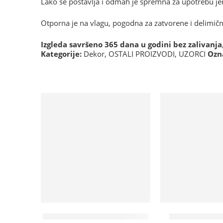
Lako se postavlja i odmah je spremna za upotrebu jer 
Otporna je na vlagu, pogodna za zatvorene i delimič
Izgleda savršeno 365 dana u godini bez zalivanja
Kategorije:
Dekor
,
OSTALI PROIZVODI
,
UZORCI
Ozn
Na lageru
Na lageru
Promotivni artikli – PROMO
Stolica metal