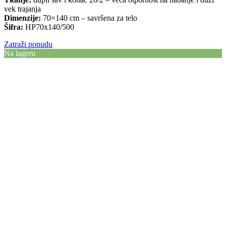
vek trajanja
Dimenzije:
70×140 cm – savršena za telo
Šifra:
HP70x140/500
Zatraži ponudu
Na lageru