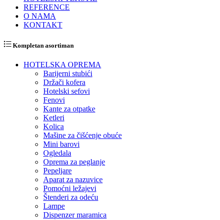
REFERENCE
O NAMA
KONTAKT
Kompletan asortiman
HOTELSKA OPREMA
Barijerni stubići
Držači kofera
Hotelski sefovi
Fenovi
Kante za otpatke
Ketleri
Kolica
Mašine za čišćenje obuće
Mini barovi
Ogledala
Oprema za peglanje
Pepeljare
Aparat za nazuvice
Pomoćni ležajevi
Štenderi za odeću
Lampe
Dispenzer maramica