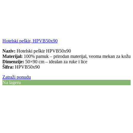
Hotelski peškir, HPVB50x90
Naziv:
Hotelski peškir HPVB50x90
Materijal:
100% pamuk – prirodan materijal, veoma mekan za kožu
Dimenzije:
50×90 cm – idealan za ruke i lice
Šifra:
HPVB50x90
Zatraži ponudu
Na lageru