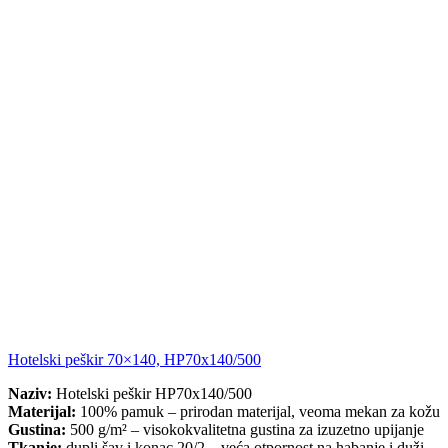
Hotelski peškir 70×140, HP70x140/500
Naziv:
Hotelski peškir HP70x140/500
Materijal:
100% pamuk – prirodan materijal, veoma mekan za kožu
Gustina:
500 g/m² – visokokvalitetna gustina za izuzetno upijanje
Tkanje:
dupli šav i konac 20/2 – veća otpornost na habanje i duži