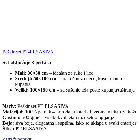
Peškir set PT-ELSASIVA
Set uključuje 3 peškira
Mali:
30×50 cm
– idealan za ruke i lice
Srednji:
50×100 cm
– praktičan za decu, kosu, manja
kupatila
Veliki:
100×150 cm
– za sušenje tela posle kupanja/tuširanja
Naziv:
Peškir set PT-ELSASIVA
Materijal:
100% pamuk – prirodan materijal, veoma mekan za kožu
Gustina:
500 g/m² – visokokvalitetan i izuzetno upijanje
Boja:
siva boja, elegantna i suptilna, lako se uklapa u svaki enterijer
Šifra:
PT-ELSASIVA
Zatraži ponudu