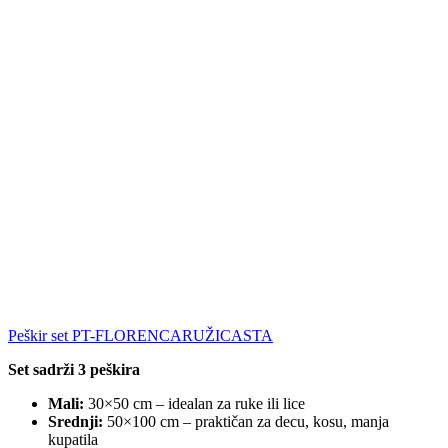
Peškir set PT-FLORENCARUŽICASTA
Set sadrži 3 peškira
Mali:
30×50 cm – idealan za ruke ili lice
Srednji:
50×100 cm – praktičan za decu, kosu, manja
kupatila