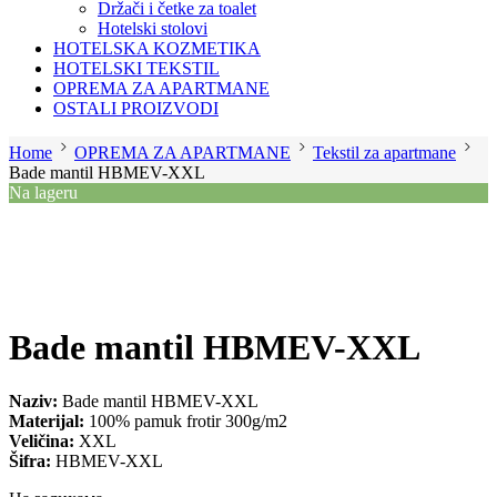
Držači i četke za toalet
Hotelski stolovi
HOTELSKA KOZMETIKA
HOTELSKI TEKSTIL
OPREMA ZA APARTMANE
OSTALI PROIZVODI
Home
OPREMA ZA APARTMANE
Tekstil za apartmane
Bade mantil HBMEV-XXL
Na lageru
Bade mantil HBMEV-XXL
Naziv:
Bade mantil HBMEV-XXL
Materijal:
100% pamuk frotir 300g/m2
Veličina:
XXL
Šifra:
HBMEV-XXL