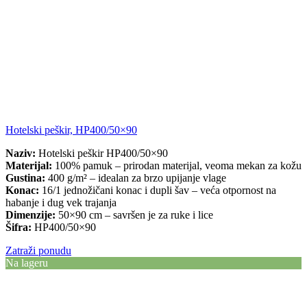
Hotelski peškir, HP400/50×90
Naziv:
Hotelski peškir HP400/50×90
Materijal:
100% pamuk – prirodan materijal, veoma mekan za kožu
Gustina:
400 g/m² – idealan za brzo upijanje vlage
Konac:
16/1 jednožičani konac i dupli šav – veća otpornost na
habanje i dug vek trajanja
Dimenzije:
50×90 cm – savršen je za ruke i lice
Šifra:
HP400/50×90
Zatraži ponudu
Na lageru