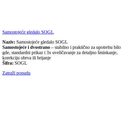
Samostojeće gledalo SOGL
Naziv:
Samostojeće gledalo SOGL
Samostojeće i dvostrano
– stabilno i praktično za upotrebu bilo
gde, standardni prikaz i 3x uveličavanje za detaljno šminkanje,
korekciju obrva ili brijanje
Šifra:
SOGL
Zatraži ponudu