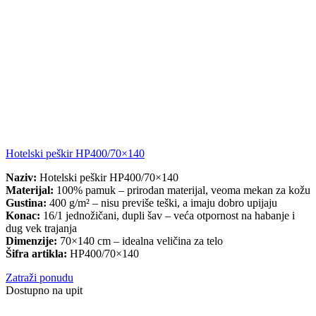
Hotelski peškir HP400/70×140
Naziv:
Hotelski peškir HP400/70×140
Materijal:
100% pamuk – prirodan materijal, veoma mekan za kožu
Gustina:
400 g/m² – nisu previše teški, a imaju dobro upijaju
Konac:
16/1 jednožičani, dupli šav – veća otpornost na habanje i
dug vek trajanja
Dimenzije:
70×140 cm – idealna veličina za telo
Šifra artikla:
HP400/70×140
Zatraži ponudu
Dostupno na upit