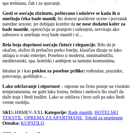
spa tretmana, čak i za spavanje.
Gosti se osećaju zbrinuto, poštovano i oduševe se kada ih u
smeštaju čeka bade mantil,
što donosi pozitivne ocene i povratak
naredne sezone, jer dobijaju komfor da
ne nose dodatni kofer za
bade mantile
, opterećuju se pranjem i sušenjem, nerviraju ako
zaborave u smeštaju svoj bade mantil i sl…
Bela boja doprinosi osećaju čistoće i elegancije.
Bilo da je
okačen, složen ili prebačen preko fotelje, klasičan dizajn se lako
uklapa u svaki enterijer. Posebno u moderni, minimalistički,
mediteranski, spa, hotelski i ambijent sa tamnim kontrastima.
Idealan je i kao
poklon za posebne prilike:
rođendan, praznike,
putovanja, godišnjice…
Lako održavanje i otpornost
– otporan na često pranje na visokim
temperaturama, ne gubi lako formu, belinu i mekoću što znači da
duže traje i štedi budžet. Lako se održava i brzo suši pa tako štedi
vreme osoblju.
SKU:
HBMEV-XXL
Kategorije:
Bade mantili
,
HOTELSKI
TEKSTIL
,
OPREMA ZA APARTMANE
,
Tekstil za apartmane
Oznaka:
KUPATILO