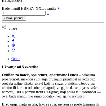
На залихама
Bade mantil HBMEV-XXL quantity
+
−
Zatraži ponudu
Share
Опис
Uživanje od 5 zvezdica
Odličan za hotele, spa centre, apartmane i kuću
– balansira
prozračnost, mekoću i upijanje pružajući prijatnost na koži bez
osećaja težine, široki rukavi koji ne stežu, praktični džepovi za
telefon ili karticu od sobe, prilagodljive gajke da se pojas savršeno
namesti, 100% pamuk frotir (300g/m²) koji pruža telu udobnost —
ovaj bade mantil nije samo dodatak, već sjajno iskustvo.
Brzo upija vlagu sa tela, lako se suši, savršen za posle tuširanja ili