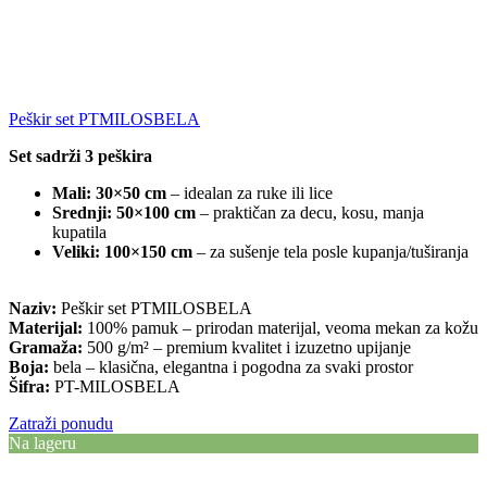
Peškir set PTMILOSBELA
Set sadrži 3 peškira
Mali: 30×50 cm
– idealan za ruke ili lice
Srednji: 50×100 cm
– praktičan za decu, kosu, manja
kupatila
Veliki: 100×150 cm
– za sušenje tela posle kupanja/tuširanja
Naziv:
Peškir set PTMILOSBELA
Materijal:
100% pamuk – prirodan materijal, veoma mekan za kožu
Gramaža:
500 g/m² – premium kvalitet i izuzetno upijanje
Boja:
bela – klasična, elegantna i pogodna za svaki prostor
Šifra:
PT-MILOSBELA
Zatraži ponudu
Na lageru