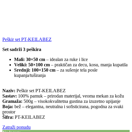
Peškir set PT-KEILABEZ
Set sadrži 3 peškira
Mali:
30×50 cm
– idealan za ruke i lice
Veliki:
50×100 cm
– praktičan za decu, kosu, manja kupatila
Srednji:
100×150 cm
– za sušenje tela posle
kupanja/tuširanja
Naziv:
Peškir set PT-KEILABEZ
Sastav:
100% pamuk – prirodan materijal, veoma mekan za kožu
Gramaža:
500g – visokokvalitetna gustina za izuzetno upijanje
Boja:
bež – elegantna, neutralna i sofisticirana, pogodna za svaki
prostor
Šifra:
PT-KEILABEZ
Zatraži ponudu