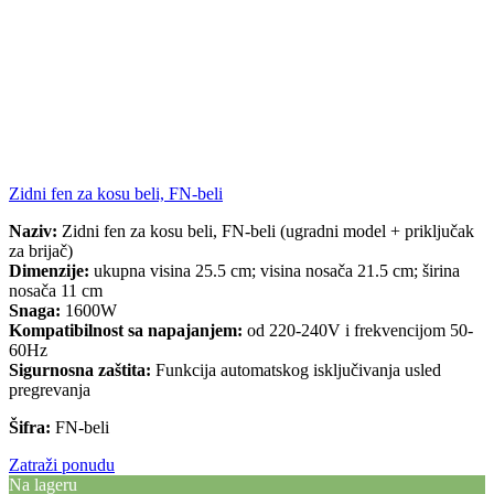
Zidni fen za kosu beli, FN-beli
Naziv:
Zidni fen za kosu beli, FN-beli (ugradni model + priključak
za brijač)
Dimenzije:
ukupna visina 25.5 cm; visina nosača 21.5 cm; širina
nosača 11 cm
Snaga:
1600W
Kompatibilnost sa napajanjem:
od 220-240V i frekvencijom 50-
60Hz
Sigurnosna zaštita:
Funkcija automatskog isključivanja usled
pregrevanja
Šifra:
FN-beli
Zatraži ponudu
Na lageru