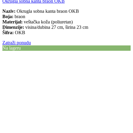
Okrugla sobna kanta braon OKB
Naziv:
Okrugla sobna kanta braon OKB
Boja:
braon
Materijal:
veštačka koža (poliuretan)
Dimenzije:
visina/dubina 27 cm, širina 23 cm
Šifra:
OKB
Zatraži ponudu
Na lageru