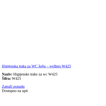
Higijenska traka za WC šolju – wellnes W425
Naziv:
Higijenske trake za wc W425
Šifra:
W425
Zatraži ponudu
Dostupno na upit