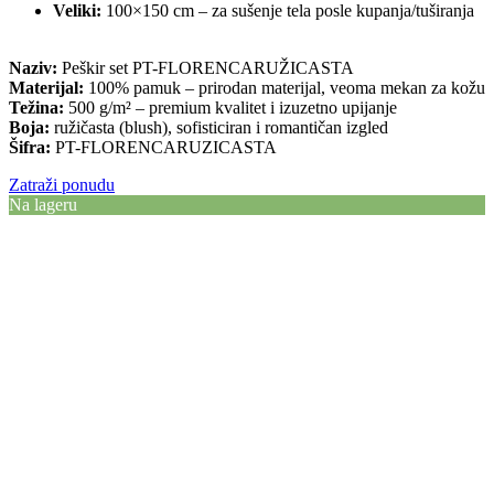
Veliki:
100×150 cm – za sušenje tela posle kupanja/tuširanja
Naziv:
Peškir set PT-FLORENCARUŽICASTA
Materijal:
100% pamuk – prirodan materijal, veoma mekan za kožu
Težina:
500 g/m² – premium kvalitet i izuzetno upijanje
Boja:
ružičasta (blush), sofisticiran i romantičan izgled
Šifra:
PT-FLORENCARUZICASTA
Zatraži ponudu
Na lageru