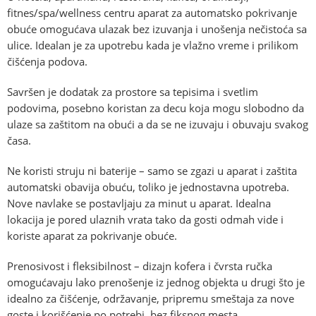
fitnes/spa/wellness centru aparat za automatsko pokrivanje
obuće omogućava ulazak bez izuvanja i unošenja nečistoća sa
ulice. Idealan je za upotrebu kada je vlažno vreme i prilikom
čišćenja podova.
Savršen je dodatak za prostore sa tepisima i svetlim
podovima, posebno koristan za decu koja mogu slobodno da
ulaze sa zaštitom na obući a da se ne izuvaju i obuvaju svakog
časa.
Ne koristi struju ni baterije – samo se zgazi u aparat i zaštita
automatski obavija obuću, toliko je jednostavna upotreba.
Nove navlake se postavljaju za minut u aparat. Idealna
lokacija je pored ulaznih vrata tako da gosti odmah vide i
koriste aparat za pokrivanje obuće.
Prenosivost i fleksibilnost – dizajn kofera i čvrsta ručka
omogućavaju lako prenošenje iz jednog objekta u drugi što je
idealno za čišćenje, održavanje, pripremu smeštaja za nove
goste i korišćenje po potrebi, bez fiksnog mesta.