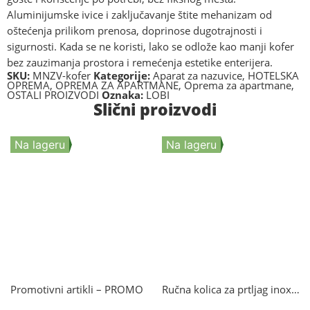
Aluminijumske ivice i zaključavanje štite mehanizam od
oštećenja prilikom prenosa, doprinose dugotrajnosti i
sigurnosti. Kada se ne koristi, lako se odlože kao manji kofer
bez zauzimanja prostora i remećenja estetike enterijera.
SKU:
MNZV-kofer
Kategorije:
Aparat za nazuvice
,
HOTELSKA
OPREMA
,
OPREMA ZA APARTMANE
,
Oprema za apartmane
,
OSTALI PROIZVODI
Oznaka:
LOBI
Slični proizvodi
Na lageru
Na lageru
Promotivni artikli – PROMO
Ručna kolica za prtljag inox RKPN