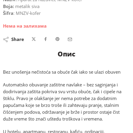
Boja:
metalik siva
Šifra
: MNZV-kofer
Нема на залихама
Share
Опис
Bez unošenja nečistoća sa obuće čak iako se ulazi obuven
Automatsko obuvanje zaštitne navlake – bez saginjanja i
dodirivanja zaštita pokriva svu vrstu obuće, čak i cipele na
štiklu. Pravo je olakšanje jer nema potrebe za dodatnim
papučama koje se brzo troše ili zahtevaju pranje, stalnim
čišćenjem podova, održavanje je brže i prostor ostaje čist
duže vreme što znači uštedu troškova i vremena.
U hotelu, apartmanu, restoranu, kafiću, ordinaciji,